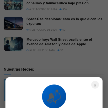
consumo y farmacéutica bajo presión
6 DE AGOSTO DE 2026
550
SpaceX se desploma: esto es lo que dicen los
expertos
5 DE AGOSTO DE 2026
591
Mercado hoy: Wall Street oscila entre el
avance de Amazon y caída de Apple
31 DE JULIO DE 2026
581
Nuestras Redes:
×
📬
49.6k
4.7k
Followers
Followers