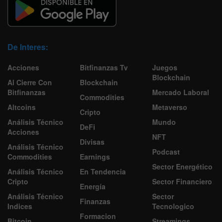
De Interes:
Acciones
Bitfinanzas Tv
Juegos
Blockchain
Al Cierre Con
Blockchain
Bitfinanzas
Mercado Laboral
Commodities
Altcoins
Metaverso
Cripto
Análisis Técnico
Mundo
DeFi
Acciones
NFT
Divisas
Análisis Técnico
Podcast
Commodities
Earnings
Sector Energético
Análisis Técnico
En Tendencia
Cripto
Sector Financiero
Energía
Análisis Técnico
Sector
Finanzas
Indices
Tecnologico
Formacion
Bitcoin
Streamings