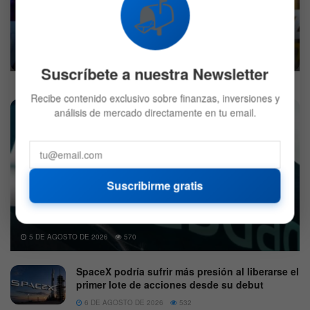
📬
Las empresas Big Tech son declaradas
monopolios por el congreso de Estados Unidos
9 DE OCTUBRE DE 2020
566
Suscríbete a nuestra Newsletter
Recibe contenido exclusivo sobre finanzas, inversiones y
análisis de mercado directamente en tu email.
Suscribirme gratis
Nasdaq enciende las expectativas con un movimiento
histórico
5 DE AGOSTO DE 2026
570
SpaceX podría sufrir más presión al liberarse el
primer lote de acciones desde su debut
6 DE AGOSTO DE 2026
532