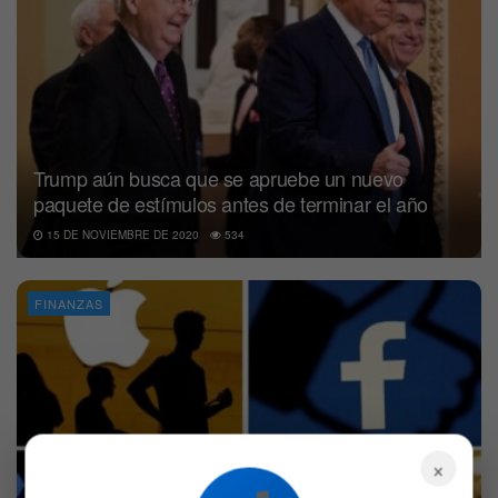
Trump aún busca que se apruebe un nuevo
paquete de estímulos antes de terminar el año
15 DE NOVIEMBRE DE 2020
534
FINANZAS
×