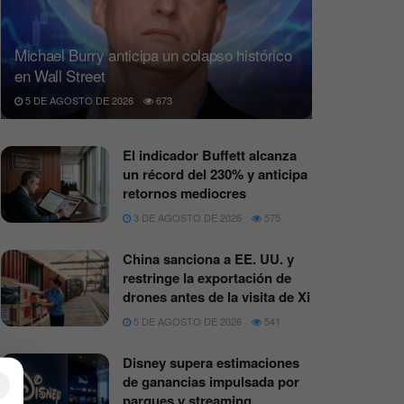
Michael Burry anticipa un colapso histórico
en Wall Street
5 DE AGOSTO DE 2026
673
El indicador Buffett alcanza
un récord del 230% y anticipa
retornos mediocres
3 DE AGOSTO DE 2026
575
China sanciona a EE. UU. y
restringe la exportación de
drones antes de la visita de Xi
5 DE AGOSTO DE 2026
541
Disney supera estimaciones
de ganancias impulsada por
×
parques y streaming