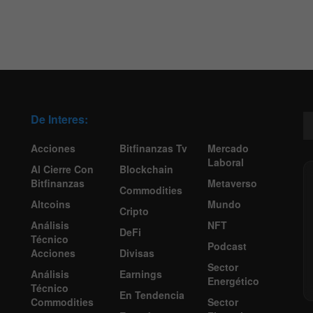
De Interes:
Acciones
Bitfinanzas Tv
Mercado
Laboral
Al Cierre Con
Blockchain
Bitfinanzas
Metaverso
Commodities
Altcoins
Mundo
Cripto
Análisis
NFT
DeFi
Técnico
Podcast
Acciones
Divisas
Sector
Análisis
Earnings
Energético
Técnico
En Tendencia
Commodities
Sector