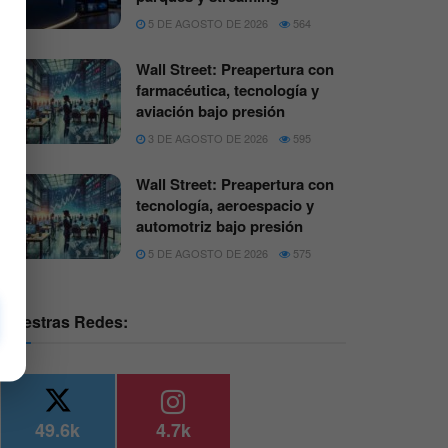
5 DE AGOSTO DE 2026
564
Wall Street: Preapertura con
farmacéutica, tecnología y
aviación bajo presión
3 DE AGOSTO DE 2026
595
Wall Street: Preapertura con
tecnología, aeroespacio y
automotriz bajo presión
5 DE AGOSTO DE 2026
575
Nuestras Redes:
49.6k
4.7k