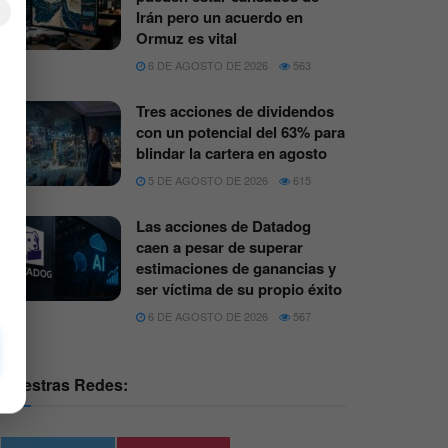
×
Irán pero un acuerdo en
Ormuz es vital
6 DE AGOSTO DE 2026
563
Tres acciones de dividendos
con un potencial del 63% para
blindar la cartera en agosto
5 DE AGOSTO DE 2026
615
Las acciones de Datadog
caen a pesar de superar
estimaciones de ganancias y
ser víctima de su propio éxito
6 DE AGOSTO DE 2026
567
Nuestras Redes: