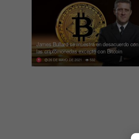
James Bullard se muestra en desacuerdo con
las criptomonedas excepto con Bitcoin
26 DE MAYO DE 2021
532