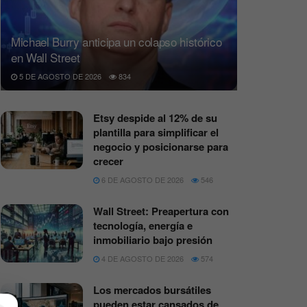
Michael Burry anticipa un colapso histórico
en Wall Street
5 DE AGOSTO DE 2026
834
Etsy despide al 12% de su
plantilla para simplificar el
negocio y posicionarse para
crecer
6 DE AGOSTO DE 2026
546
Wall Street: Preapertura con
tecnología, energía e
inmobiliario bajo presión
4 DE AGOSTO DE 2026
574
Los mercados bursátiles
pueden estar cansados de