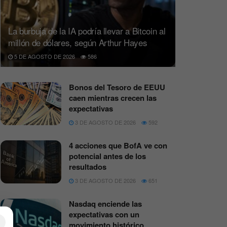
La burbuja de la IA podría llevar a Bitcoin al
millón de dólares, según Arthur Hayes
5 DE AGOSTO DE 2026
586
Bonos del Tesoro de EEUU
caen mientras crecen las
expectativas
3 DE AGOSTO DE 2026
592
4 acciones que BofA ve con
potencial antes de los
resultados
3 DE AGOSTO DE 2026
651
Nasdaq enciende las
expectativas con un
×
movimiento histórico