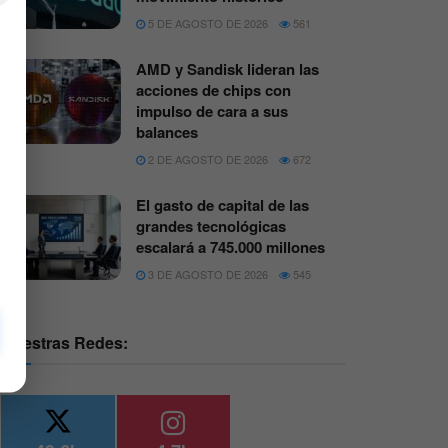
5 DE AGOSTO DE 2026
561
AMD y Sandisk lideran las
acciones de chips con
impulso de cara a sus
balances
2 DE AGOSTO DE 2026
672
El gasto de capital de las
grandes tecnológicas
escalará a 745.000 millones
3 DE AGOSTO DE 2026
545
Nuestras Redes: