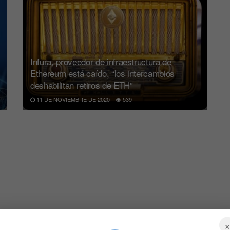
Infura, proveedor de infraestructura de
Ethereum está caído, “los intercambios
deshabilitan retiros de ETH”
11 DE NOVIEMBRE DE 2020
539