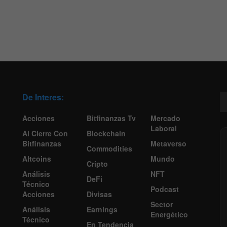
De Interes:
Acciones
Bitfinanzas Tv
Mercado
Laboral
Al Cierre Con
Blockchain
Bitfinanzas
Metaverso
Commodities
Altcoins
Mundo
Cripto
Análisis
NFT
DeFi
Técnico
Podcast
Acciones
Divisas
Sector
Análisis
Earnings
Energético
Técnico
En Tendencia