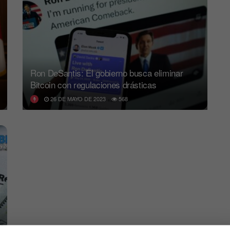
Ron DeSantis: El gobierno busca eliminar
Bitcoin con regulaciones drásticas
26 DE MAYO DE 2023
568