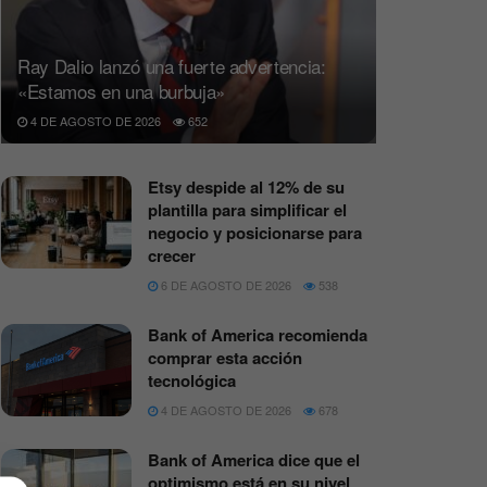
Ray Dalio lanzó una fuerte advertencia:
«Estamos en una burbuja»
4 DE AGOSTO DE 2026
652
Etsy despide al 12% de su
plantilla para simplificar el
negocio y posicionarse para
crecer
6 DE AGOSTO DE 2026
538
Bank of America recomienda
comprar esta acción
tecnológica
4 DE AGOSTO DE 2026
678
Bank of America dice que el
optimismo está en su nivel