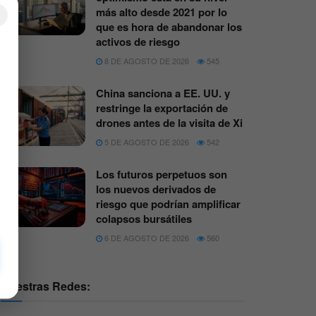
más alto desde 2021 por lo
×
que es hora de abandonar los
activos de riesgo
8 DE AGOSTO DE 2026
545
China sanciona a EE. UU. y
restringe la exportación de
drones antes de la visita de Xi
5 DE AGOSTO DE 2026
542
Los futuros perpetuos son
los nuevos derivados de
riesgo que podrían amplificar
colapsos bursátiles
6 DE AGOSTO DE 2026
560
Nuestras Redes: