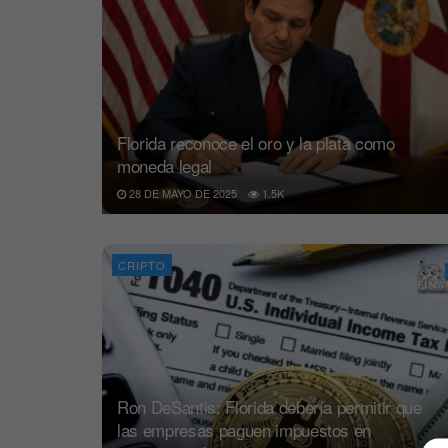
Florida reconoce el oro y la plata como
moneda legal
28 DE MAYO DE 2025
1.5K
CRIPTO
Ron DeSantis: Florida debería permitir que
las empresas paguen impuestos en