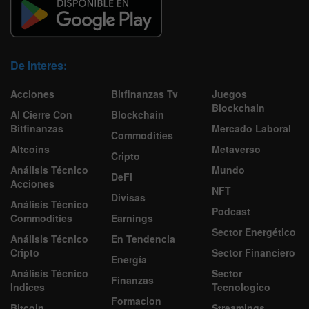
De Interes:
Acciones
Bitfinanzas Tv
Juegos
Blockchain
Al Cierre Con
Blockchain
Bitfinanzas
Mercado Laboral
Commodities
Altcoins
Metaverso
Cripto
Análisis Técnico
Mundo
DeFi
Acciones
NFT
Divisas
Análisis Técnico
Podcast
Commodities
Earnings
Sector Energético
Análisis Técnico
En Tendencia
Cripto
Sector Financiero
Energía
Análisis Técnico
Sector
Finanzas
Indices
Tecnologico
Formacion
Bitcoin
Streamings