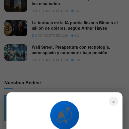
los resultados
3 DE AGOSTO DE 2026
654
La burbuja de la IA podría llevar a Bitcoin al
millón de dólares, según Arthur Hayes
5 DE AGOSTO DE 2026
633
Wall Street: Preapertura con tecnología,
aeroespacio y automotriz bajo presión
5 DE AGOSTO DE 2026
578
Nuestras Redes:
×
📬
49.6k
4.7k
Followers
Followers