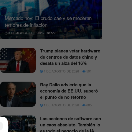
Mercado hoy: El crudo cae y se moderan
temores de inflación
3 DE AGOSTO DE 2026
553
Trump planea vetar hardware
de centros de datos chino y
desata un alza del 16%
4 DE AGOSTO DE 2026
591
Ray Dalio advierte que la
economía de EE.UU. superó
el punto de no retorno
1 DE AGOSTO DE 2026
685
Las acciones de software son
un caos absoluto. También lo
×
es todo el negocio de la IA