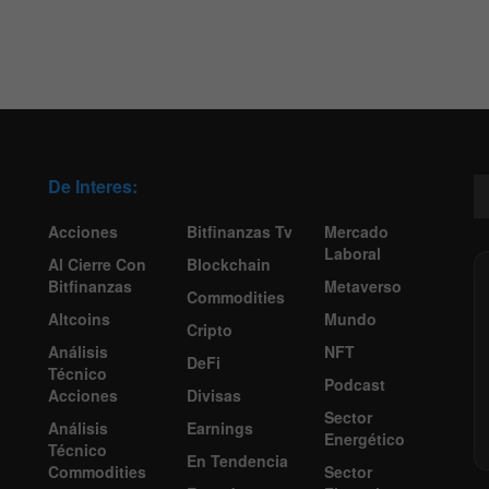
De Interes:
Acciones
Bitfinanzas Tv
Mercado
Laboral
Al Cierre Con
Blockchain
Bitfinanzas
Metaverso
Commodities
Altcoins
Mundo
Cripto
Análisis
NFT
DeFi
Técnico
Podcast
Acciones
Divisas
Sector
Análisis
Earnings
Energético
Técnico
En Tendencia
Commodities
Sector