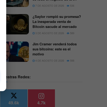
7 DE AGOSTO DE 2026
536
¿Saylor rompió su promesa?
La inesperada venta de
Bitcoin sacude al mercado
3 DE AGOSTO DE 2026
589
Jim Cramer venderá todos
sus bitcoins: este es el
motivo
4 DE AGOSTO DE 2026
588
Nuestras Redes:
49.6k
4.7k