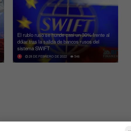
El rublo ruso se hunde casi un 30% frente al
dólar tras la salida de bancos rusos del
sistema SWIFT
28 DE FEBRERO DE 2022
546