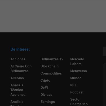
De Interes:
Acciones
Bitfinanzas Tv
Mercado
Laboral
Al Cierre Con
Blockchain
Bitfinanzas
Metaverso
Commodities
Altcoins
Mundo
Cripto
Análisis
NFT
DeFi
Técnico
Podcast
Acciones
Divisas
Sector
Análisis
Earnings
Energético