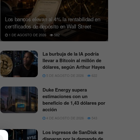
Los bancos elevan al 4% la rentabilidad en
certificados de depósito en Wall Street
1 DE AGOSTO DE 2026
582
La burbuja de la IA podría
llevar a Bitcoin al millón de
dólares, según Arthur Hayes
5 DE AGOSTO DE 2026
622
Duke Energy supera
estimaciones con un
beneficio de 1,43 dólares por
acción
4 DE AGOSTO DE 2026
543
Los ingresos de SanDisk se
×
disparan por la demanda de