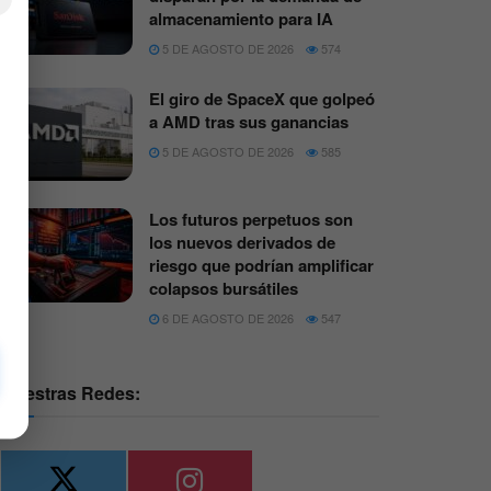
almacenamiento para IA
5 DE AGOSTO DE 2026
574
El giro de SpaceX que golpeó
a AMD tras sus ganancias
5 DE AGOSTO DE 2026
585
Los futuros perpetuos son
los nuevos derivados de
riesgo que podrían amplificar
colapsos bursátiles
6 DE AGOSTO DE 2026
547
Nuestras Redes: