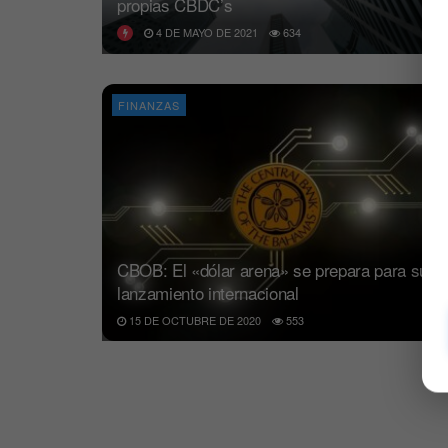
propias CBDC’s
4 DE MAYO DE 2021
634
FINANZAS
CBOB: El «dólar arena» se prepara para su
lanzamiento internacional
15 DE OCTUBRE DE 2020
553