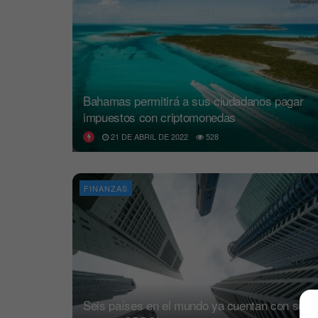
Bahamas permitirá a sus ciudadanos pagar
impuestos con criptomonedas
21 DE ABRIL DE 2022
528
FINANZAS
Seis países en el mundo ya cuentan con sus