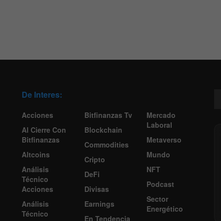
De Interes:
Acciones
Bitfinanzas Tv
Mercado
Laboral
Al Cierre Con
Blockchain
Bitfinanzas
Metaverso
Commodities
Altcoins
Mundo
Cripto
Análisis
NFT
DeFi
Técnico
Podcast
Acciones
Divisas
Sector
Análisis
Earnings
Energético
Técnico
En Tendencia