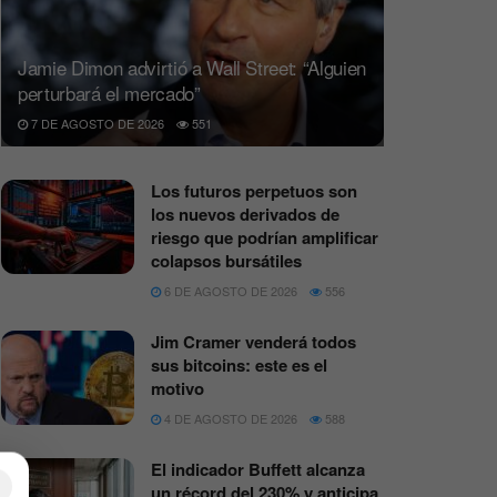
Jamie Dimon advirtió a Wall Street: “Alguien
perturbará el mercado”
7 DE AGOSTO DE 2026
551
Los futuros perpetuos son
los nuevos derivados de
riesgo que podrían amplificar
colapsos bursátiles
6 DE AGOSTO DE 2026
556
Jim Cramer venderá todos
sus bitcoins: este es el
motivo
4 DE AGOSTO DE 2026
588
El indicador Buffett alcanza
×
un récord del 230% y anticipa