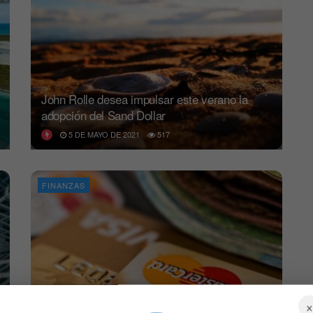
John Rolle desea impulsar este verano la
adopción del Sand Dollar
5 DE MAYO DE 2021
517
FINANZAS
Mastercard lanza tarjeta para CBDC del