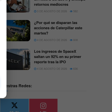
retornos mediocres
3 DE AGOSTO DE 2026
582
¿Por qué se disparan las
acciones de Caterpillar este
martes?
4 DE AGOSTO DE 2026
608
Los ingresos de SpaceX
saltan un 92% en su primer
reporte tras la IPO
4 DE AGOSTO DE 2026
636
Nuestras Redes: