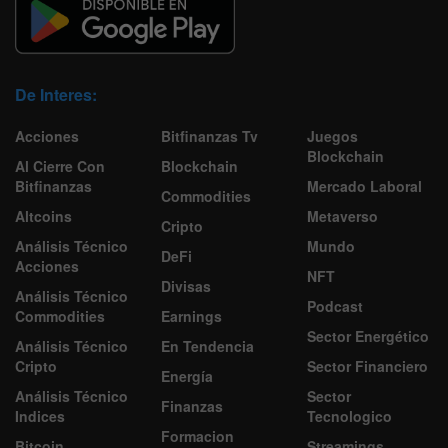
De Interes:
Acciones
Bitfinanzas Tv
Juegos
Blockchain
Al Cierre Con
Blockchain
Bitfinanzas
Mercado Laboral
Commodities
Altcoins
Metaverso
Cripto
Análisis Técnico
Mundo
DeFi
Acciones
NFT
Divisas
Análisis Técnico
Podcast
Commodities
Earnings
Sector Energético
Análisis Técnico
En Tendencia
Cripto
Sector Financiero
Energía
Análisis Técnico
Sector
Finanzas
Indices
Tecnologico
Formacion
Bitcoin
Streamings