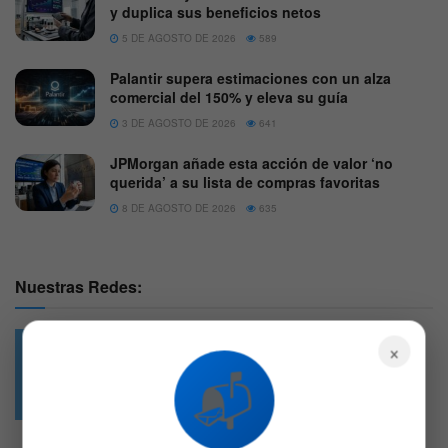
y duplica sus beneficios netos
5 DE AGOSTO DE 2026
589
Palantir supera estimaciones con un alza
comercial del 150% y eleva su guía
3 DE AGOSTO DE 2026
641
JPMorgan añade esta acción de valor ‘no
querida’ a su lista de compras favoritas
8 DE AGOSTO DE 2026
635
Nuestras Redes:
×
📬
49.6k
4.7k
Followers
Followers