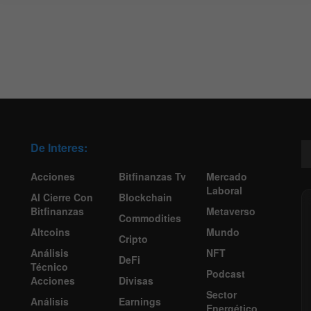
De Interes:
Acciones
Bitfinanzas Tv
Mercado
Laboral
Al Cierre Con
Blockchain
Bitfinanzas
Metaverso
Commodities
Altcoins
Mundo
Cripto
Análisis
NFT
DeFi
Técnico
Podcast
Acciones
Divisas
Sector
Análisis
Earnings
Energético