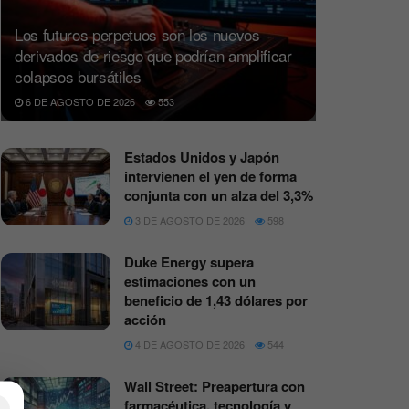
Los futuros perpetuos son los nuevos
derivados de riesgo que podrían amplificar
colapsos bursátiles
6 DE AGOSTO DE 2026
553
Estados Unidos y Japón
intervienen el yen de forma
conjunta con un alza del 3,3%
3 DE AGOSTO DE 2026
598
Duke Energy supera
estimaciones con un
beneficio de 1,43 dólares por
acción
4 DE AGOSTO DE 2026
544
Wall Street: Preapertura con
farmacéutica, tecnología y