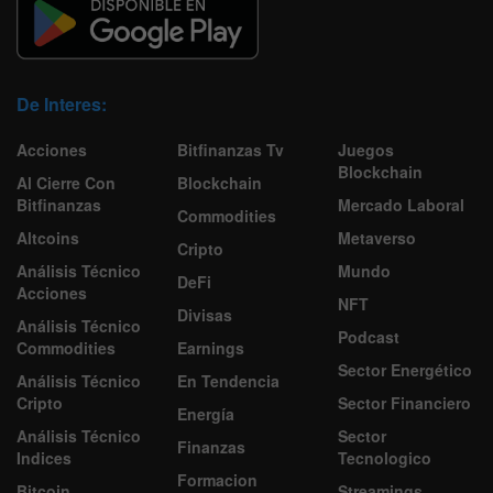
De Interes:
Acciones
Bitfinanzas Tv
Juegos
Blockchain
Al Cierre Con
Blockchain
Bitfinanzas
Mercado Laboral
Commodities
Altcoins
Metaverso
Cripto
Análisis Técnico
Mundo
DeFi
Acciones
NFT
Divisas
Análisis Técnico
Podcast
Commodities
Earnings
Sector Energético
Análisis Técnico
En Tendencia
Cripto
Sector Financiero
Energía
Análisis Técnico
Sector
Finanzas
Indices
Tecnologico
Formacion
Bitcoin
Streamings