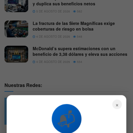
y duplica sus beneficios netos
5 DE AGOSTO DE 2026
582
La fractura de las Siete Magníficas exige
coberturas de riesgo en bolsa
4 DE AGOSTO DE 2026
548
McDonald’s supera estimaciones con un
beneficio de 3,38 dólares y eleva sus acciones
4 DE AGOSTO DE 2026
554
Nuestras Redes:
×
📬
49.6k
4.7k
Followers
Followers