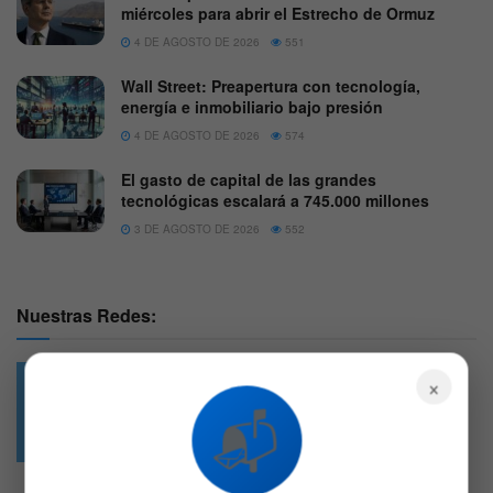
miércoles para abrir el Estrecho de Ormuz
4 DE AGOSTO DE 2026
551
Wall Street: Preapertura con tecnología,
energía e inmobiliario bajo presión
4 DE AGOSTO DE 2026
574
El gasto de capital de las grandes
tecnológicas escalará a 745.000 millones
3 DE AGOSTO DE 2026
552
Nuestras Redes:
×
📬
49.6k
4.7k
Followers
Followers