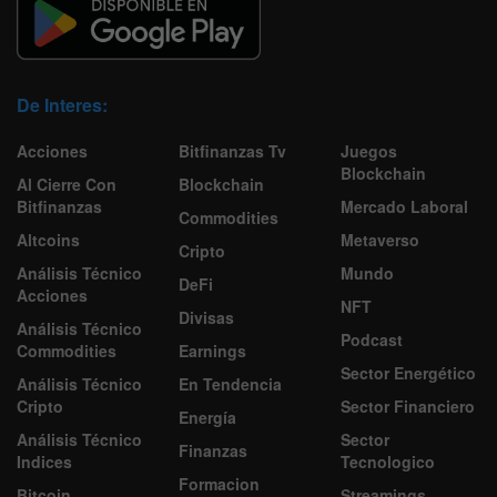
De Interes:
Acciones
Bitfinanzas Tv
Juegos
Blockchain
Al Cierre Con
Blockchain
Bitfinanzas
Mercado Laboral
Commodities
Altcoins
Metaverso
Cripto
Análisis Técnico
Mundo
DeFi
Acciones
NFT
Divisas
Análisis Técnico
Podcast
Commodities
Earnings
Sector Energético
Análisis Técnico
En Tendencia
Cripto
Sector Financiero
Energía
Análisis Técnico
Sector
Finanzas
Indices
Tecnologico
Formacion
Bitcoin
Streamings