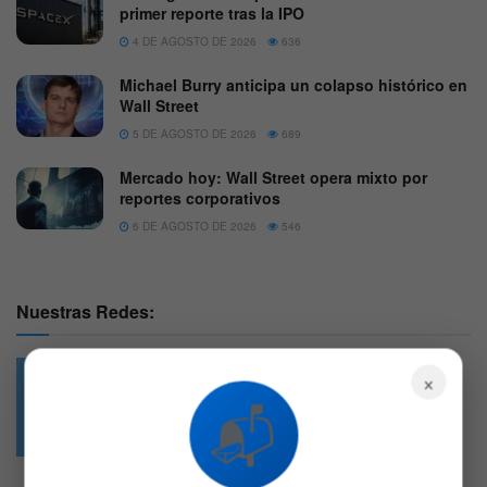
primer reporte tras la IPO
4 DE AGOSTO DE 2026
636
Michael Burry anticipa un colapso histórico en
Wall Street
5 DE AGOSTO DE 2026
689
Mercado hoy: Wall Street opera mixto por
reportes corporativos
6 DE AGOSTO DE 2026
546
Nuestras Redes:
×
📬
49.6k
4.7k
Followers
Followers