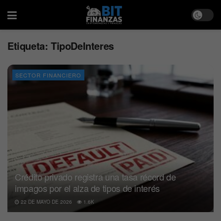
Etiqueta:
TipoDeInteres
SECTOR FINANCIERO
Crédito privado registra una tasa récord de
impagos por el alza de tipos de interés
22 DE MAYO DE 2026
1.6K