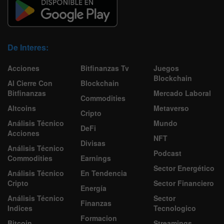
De Interes:
Acciones
Bitfinanzas Tv
Juegos
Blockchain
Al Cierre Con
Blockchain
Bitfinanzas
Mercado Laboral
Commodities
Altcoins
Metaverso
Cripto
Análisis Técnico
Mundo
DeFi
Acciones
NFT
Divisas
Análisis Técnico
Podcast
Commodities
Earnings
Sector Energético
Análisis Técnico
En Tendencia
Cripto
Sector Financiero
Energía
Análisis Técnico
Sector
Finanzas
Indices
Tecnologico
Formacion
Bitcoin
Streamings