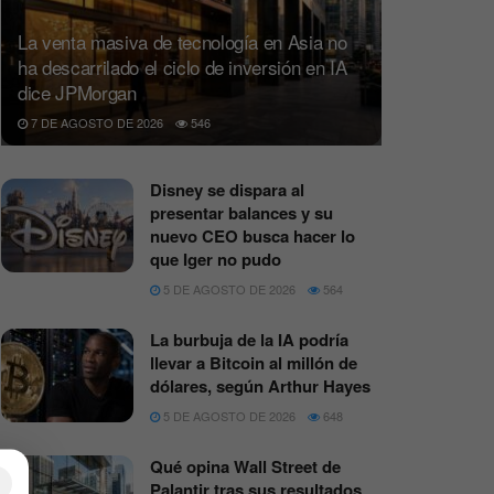
La venta masiva de tecnología en Asia no
ha descarrilado el ciclo de inversión en IA
dice JPMorgan
7 DE AGOSTO DE 2026
546
Disney se dispara al
presentar balances y su
nuevo CEO busca hacer lo
que Iger no pudo
5 DE AGOSTO DE 2026
564
La burbuja de la IA podría
llevar a Bitcoin al millón de
dólares, según Arthur Hayes
5 DE AGOSTO DE 2026
648
Qué opina Wall Street de
×
Palantir tras sus resultados