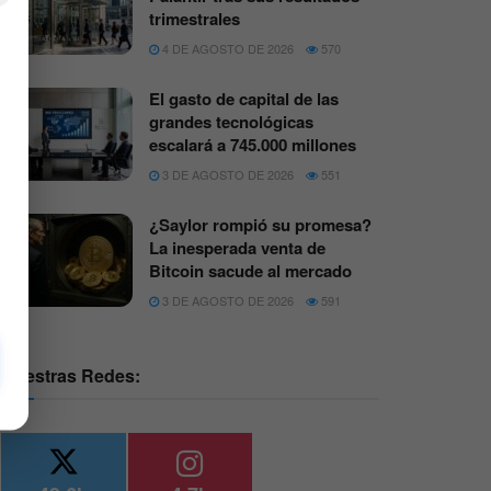
trimestrales
4 DE AGOSTO DE 2026
570
El gasto de capital de las
grandes tecnológicas
escalará a 745.000 millones
3 DE AGOSTO DE 2026
551
¿Saylor rompió su promesa?
La inesperada venta de
Bitcoin sacude al mercado
3 DE AGOSTO DE 2026
591
Nuestras Redes: