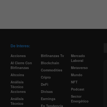
De Interes:
Acciones
Bitfinanzas Tv
Mercado
Laboral
Al Cierre Con
Blockchain
Bitfinanzas
Metaverso
Commodities
Altcoins
Mundo
Cripto
Análisis
NFT
DeFi
Técnico
Podcast
Acciones
Divisas
Sector
Análisis
Earnings
Energético
Técnico
En Tendencia