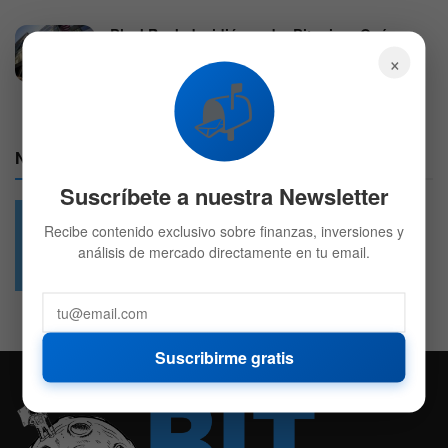
BlackRock decidió vender Bitcoin: ¿Qué
compró en su lugar?
×
7 DE AGOSTO DE 2026
719
📬
Nuestras Redes:
Suscríbete a nuestra Newsletter
Recibe contenido exclusivo sobre finanzas, inversiones y
análisis de mercado directamente en tu email.
49.6k
4.7k
Followers
Followers
Suscribirme gratis