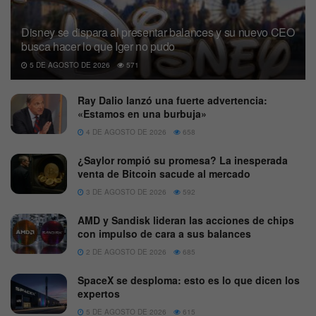
Disney se dispara al presentar balances y su nuevo CEO
busca hacer lo que Iger no pudo
5 DE AGOSTO DE 2026
571
Ray Dalio lanzó una fuerte advertencia:
«Estamos en una burbuja»
4 DE AGOSTO DE 2026
658
¿Saylor rompió su promesa? La inesperada
venta de Bitcoin sacude al mercado
3 DE AGOSTO DE 2026
592
AMD y Sandisk lideran las acciones de chips
con impulso de cara a sus balances
2 DE AGOSTO DE 2026
685
SpaceX se desploma: esto es lo que dicen los
expertos
5 DE AGOSTO DE 2026
615