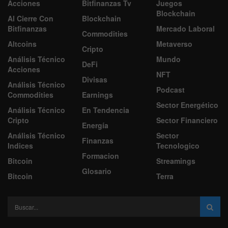
Acciones
Bitfinanzas Tv
Juegos
Blockchain
Al Cierre Con
Blockchain
Bitfinanzas
Mercado Laboral
Commodities
Altcoins
Metaverso
Cripto
Análisis Técnico
Mundo
DeFi
Acciones
NFT
Divisas
Análisis Técnico
Podcast
Commodities
Earnings
Sector Energético
Análisis Técnico
En Tendencia
Cripto
Sector Financiero
Energía
Análisis Técnico
Sector
Finanzas
Indices
Tecnologico
Formacion
Bitcoin
Streamings
Glosario
Bitcoin
Terra