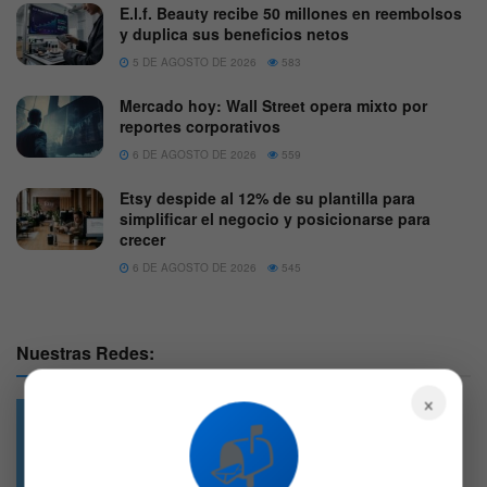
E.l.f. Beauty recibe 50 millones en reembolsos
y duplica sus beneficios netos
5 DE AGOSTO DE 2026
583
Mercado hoy: Wall Street opera mixto por
reportes corporativos
6 DE AGOSTO DE 2026
559
Etsy despide al 12% de su plantilla para
simplificar el negocio y posicionarse para
crecer
6 DE AGOSTO DE 2026
545
Nuestras Redes:
×
📬
49.6k
4.7k
Followers
Followers