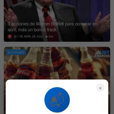
3 acciones de Warren Buffett para comprar en
abril, más un bonus track
7 DE ABRIL DE 2022
556
ACCIONES
×
📬
¿Qué pasó con las acciones de Coca-Cola,
Johnson & Johnson y Verizon?