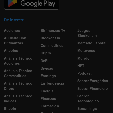
De Interes:
Acciones
Bitfinanzas Tv
Juegos
Blockchain
Al Cierre Con
Blockchain
Bitfinanzas
Mercado Laboral
Commodities
Altcoins
Metaverso
Cripto
Análisis Técnico
Mundo
DeFi
Acciones
NFT
Divisas
Análisis Técnico
Podcast
Commodities
Earnings
Sector Energético
Análisis Técnico
En Tendencia
Cripto
Sector Financiero
Energía
Análisis Técnico
Sector
Finanzas
Indices
Tecnologico
Formacion
Bitcoin
Streamings