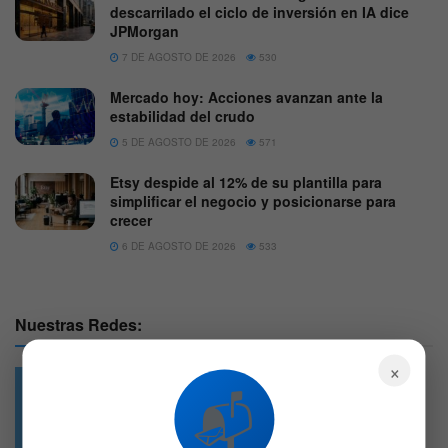
descarrilado el ciclo de inversión en IA dice
JPMorgan
7 DE AGOSTO DE 2026
530
Mercado hoy: Acciones avanzan ante la
estabilidad del crudo
5 DE AGOSTO DE 2026
571
Etsy despide al 12% de su plantilla para
simplificar el negocio y posicionarse para
crecer
6 DE AGOSTO DE 2026
533
Nuestras Redes:
×
📬
49.6k
4.7k
Followers
Followers