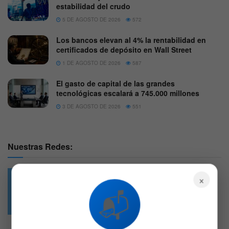
estabilidad del crudo
5 DE AGOSTO DE 2026
572
Los bancos elevan al 4% la rentabilidad en
certificados de depósito en Wall Street
1 DE AGOSTO DE 2026
587
El gasto de capital de las grandes
tecnológicas escalará a 745.000 millones
3 DE AGOSTO DE 2026
551
Nuestras Redes:
×
📬
49.6k
4.7k
Followers
Followers