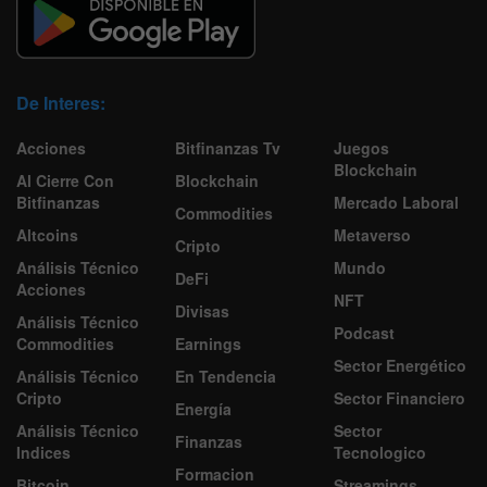
De Interes:
Acciones
Bitfinanzas Tv
Juegos
Blockchain
Al Cierre Con
Blockchain
Bitfinanzas
Mercado Laboral
Commodities
Altcoins
Metaverso
Cripto
Análisis Técnico
Mundo
DeFi
Acciones
NFT
Divisas
Análisis Técnico
Podcast
Commodities
Earnings
Sector Energético
Análisis Técnico
En Tendencia
Cripto
Sector Financiero
Energía
Análisis Técnico
Sector
Finanzas
Indices
Tecnologico
Formacion
Bitcoin
Streamings