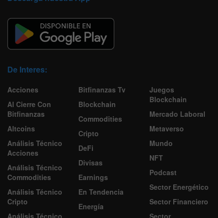
De Interes:
Acciones
Bitfinanzas Tv
Juegos
Blockchain
Al Cierre Con
Blockchain
Bitfinanzas
Mercado Laboral
Commodities
Altcoins
Metaverso
Cripto
Análisis Técnico
Mundo
DeFi
Acciones
NFT
Divisas
Análisis Técnico
Podcast
Commodities
Earnings
Sector Energético
Análisis Técnico
En Tendencia
Cripto
Sector Financiero
Energía
Análisis Técnico
Sector