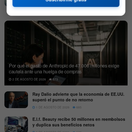
27 DE JULIO DE 2026
692
Por qué el gasto de Anthropic de 47.000 millones exige
cautela ante una huelga de compras
2 DE AGOSTO DE 2026
573
Ray Dalio advierte que la economía de EE.UU.
superó el punto de no retorno
1 DE AGOSTO DE 2026
685
E.l.f. Beauty recibe 50 millones en reembolsos
y duplica sus beneficios netos