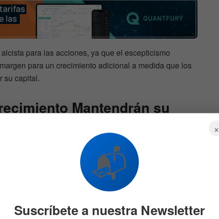
alcista para las acciones, ya que el escepticismo
margen para un crecimiento adicional a medida que los
 su capital.
recimiento Mantendrán su
📬
Lee confía en que las
acciones de crecimiento
orías en 2025. Explica que los inversionistas buscan
les
, lo que se refleja en un crecimiento sólido de
precios competitivos.
Suscríbete a nuestra Newsletter