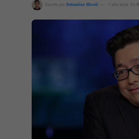
Escrito por
Sebastian Muvdi
1 año atrás
En
S