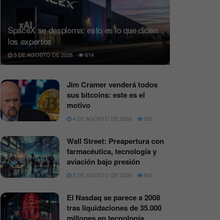
SpaceX se desploma: esto es lo que dicen
los expertos
5 DE AGOSTO DE 2026
614
Jim Cramer venderá todos
sus bitcoins: este es el
motivo
4 DE AGOSTO DE 2026
592
Wall Street: Preapertura con
farmacéutica, tecnología y
aviación bajo presión
3 DE AGOSTO DE 2026
601
El Nasdaq se parece a 2008
tras liquidaciones de 35.000
millones en tecnología