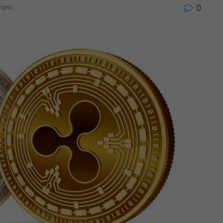
0
ripto