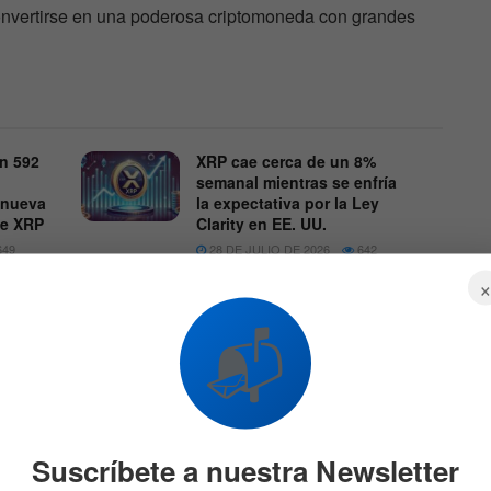
nvertirse en una poderosa criptomoneda con grandes
on 592
XRP cae cerca de un 8%
semanal mientras se enfría
 nueva
la expectativa por la Ley
de XRP
Clarity en EE. UU.
49
28 DE JULIO DE 2026
642
📬
Suscríbete a nuestra Newsletter