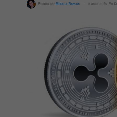
Escrito por
Mibelis Ramos
6 años atrás
En
C