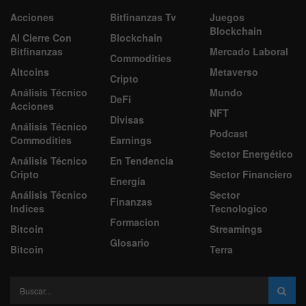
Acciones
Bitfinanzas Tv
Juegos
Blockchain
Al Cierre Con
Blockchain
Bitfinanzas
Mercado Laboral
Commodities
Altcoins
Metaverso
Cripto
Análisis Técnico
Mundo
DeFi
Acciones
NFT
Divisas
Análisis Técnico
Podcast
Commodities
Earnings
Sector Energético
Análisis Técnico
En Tendencia
Cripto
Sector Financiero
Energía
Análisis Técnico
Sector
Finanzas
Indices
Tecnologico
Formacion
Bitcoin
Streamings
Glosario
Bitcoin
Terra