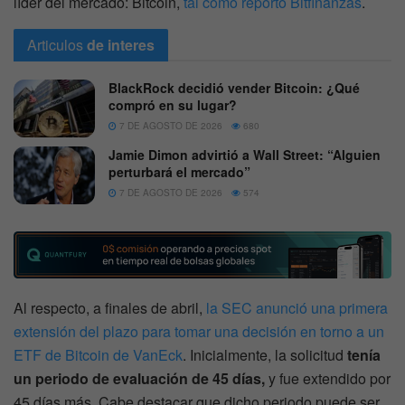
líder del mercado: Bitcoin,
tal como reportó Bitfinanzas
.
Articulos
de interes
BlackRock decidió vender Bitcoin: ¿Qué
compró en su lugar?
7 DE AGOSTO DE 2026
680
Jamie Dimon advirtió a Wall Street: “Alguien
perturbará el mercado”
7 DE AGOSTO DE 2026
574
Al respecto, a finales de abril,
la SEC anunció una primera
extensión del plazo para tomar una decisión en torno a un
ETF de Bitcoin de VanEck
. Inicialmente, la solicitud
tenía
un periodo de evaluación de 45 días,
y fue extendido por
45 días más. Cabe destacar que dicho periodo puede ser