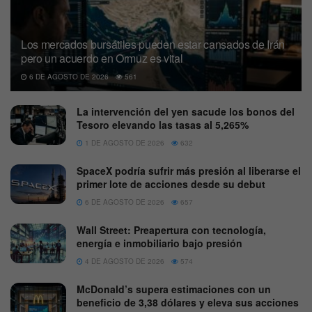
Los mercados bursátiles pueden estar cansados de Irán
pero un acuerdo en Ormuz es vital
6 DE AGOSTO DE 2026
561
La intervención del yen sacude los bonos del
Tesoro elevando las tasas al 5,265%
1 DE AGOSTO DE 2026
632
SpaceX podría sufrir más presión al liberarse el
primer lote de acciones desde su debut
6 DE AGOSTO DE 2026
657
Wall Street: Preapertura con tecnología,
energía e inmobiliario bajo presión
4 DE AGOSTO DE 2026
574
McDonald’s supera estimaciones con un
beneficio de 3,38 dólares y eleva sus acciones