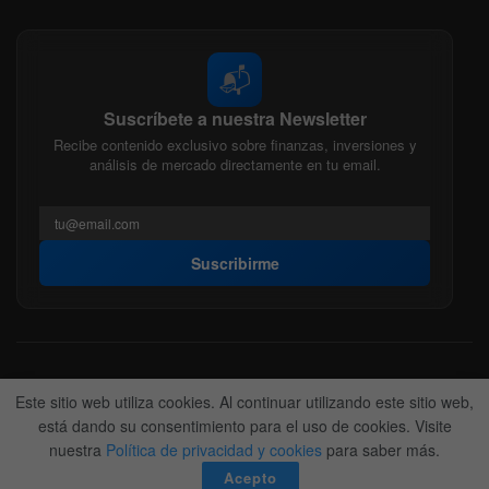
📬
Suscríbete a nuestra Newsletter
Recibe contenido exclusivo sobre finanzas, inversiones y
análisis de mercado directamente en tu email.
Suscribirme
Acerca de nosotros
Politica Editorial
Nuestro Equipo
Este sitio web utiliza cookies. Al continuar utilizando este sitio web,
Contactanos
Anunciate
está dando su consentimiento para el uso de cookies. Visite
nuestra
Política de privacidad y cookies
para saber más.
© 2022-2026
BitFinanzas
- Hecho por
Team DM. 😎
Acepto