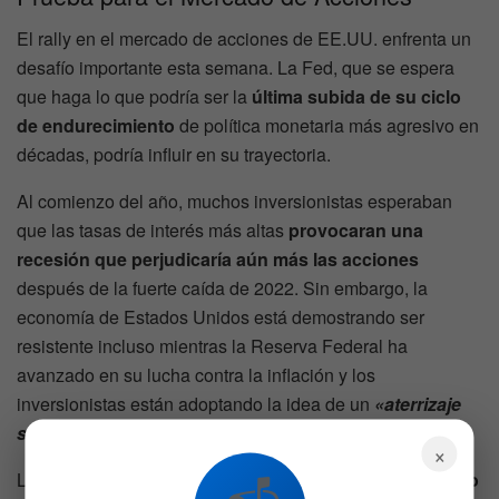
El rally en el mercado de acciones de EE.UU. enfrenta un
desafío importante esta semana. La Fed, que se espera
que haga lo que podría ser la
última subida de su ciclo
de endurecimiento
de política monetaria más agresivo en
décadas, podría influir en su trayectoria.
Al comienzo del año, muchos inversionistas esperaban
que las tasas de interés más altas
provocaran una
recesión que perjudicaría aún más las acciones
después de la fuerte caída de 2022. Sin embargo, la
economía de Estados Unidos está demostrando ser
resistente incluso mientras la Reserva Federal ha
avanzado en su lucha contra la inflación y los
inversionistas están adoptando la idea de un
«aterrizaje
suave»
.
×
La creencia de que la Fed está
cerca del final de su ciclo