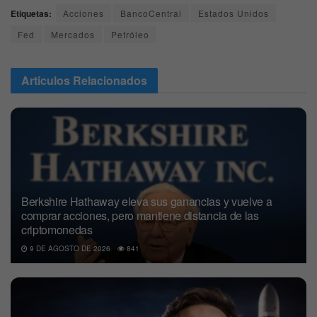
Etiquetas:
Acciones
BancoCentral
Estados Unidos
Fed
Mercados
Petróleo
Articulos
Relacionados
Berkshire Hathaway eleva sus ganancias y vuelve a
comprar acciones, pero mantiene distancia de las
criptomonedas
9 DE AGOSTO DE 2026
841