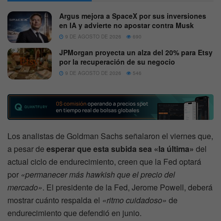
Argus mejora a SpaceX por sus inversiones
en IA y advierte no apostar contra Musk
9 DE AGOSTO DE 2026
690
JPMorgan proyecta un alza del 20% para Etsy
por la recuperación de su negocio
9 DE AGOSTO DE 2026
546
Los analistas de Goldman Sachs señalaron el viernes que,
a pesar de
esperar que esta subida sea «la última»
del
actual ciclo de endurecimiento, creen que la Fed optará
por
«permanecer más hawkish que el precio del
mercado»
. El presidente de la Fed, Jerome Powell, deberá
mostrar cuánto respalda el
«ritmo cuidadoso»
de
endurecimiento que defendió en junio.