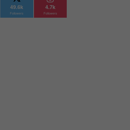
49.6k
4.7k
Followers
Followers