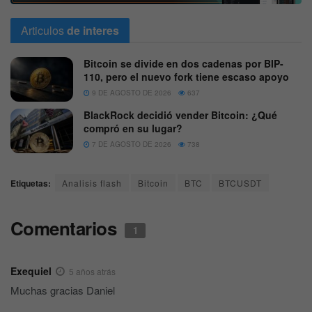
Articulos
de interes
Bitcoin se divide en dos cadenas por BIP-
110, pero el nuevo fork tiene escaso apoyo
9 DE AGOSTO DE 2026
637
BlackRock decidió vender Bitcoin: ¿Qué
compró en su lugar?
7 DE AGOSTO DE 2026
738
Etiquetas:
Analisis flash
Bitcoin
BTC
BTCUSDT
Comentarios
1
Exequiel
5 años atrás
Muchas gracias Daniel