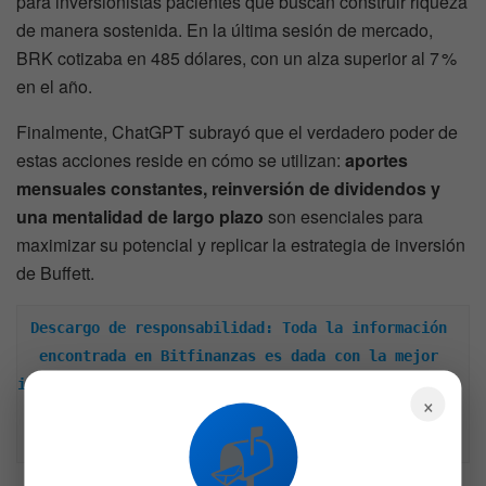
para inversionistas pacientes que buscan construir riqueza
de manera sostenida. En la última sesión de mercado,
BRK cotizaba en 485 dólares, con un alza superior al 7 %
en el año.
Finalmente, ChatGPT subrayó que el verdadero poder de
estas acciones reside en cómo se utilizan:
aportes
mensuales constantes, reinversión de dividendos y
una mentalidad de largo plazo
son esenciales para
maximizar su potencial y replicar la estrategia de inversión
de Buffett.
Descargo de responsabilidad: Toda la información 
encontrada en Bitfinanzas es dada con la mejor 
intención, esta no representa ninguna recomendación 
×
de inversión y es solo para fines informativos. 
📬
Recuerda hacer siempre tu propia investigación.