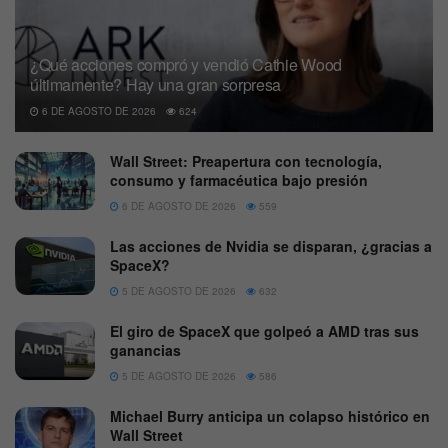
¿Qué acciones compró y vendió Cathie Wood
últimamente? Hay una gran sorpresa
6 DE AGOSTO DE 2026
624
Wall Street: Preapertura con tecnología,
consumo y farmacéutica bajo presión
6 DE AGOSTO DE 2026
559
Las acciones de Nvidia se disparan, ¿gracias a
SpaceX?
5 DE AGOSTO DE 2026
632
El giro de SpaceX que golpeó a AMD tras sus
ganancias
5 DE AGOSTO DE 2026
586
Michael Burry anticipa un colapso histórico en
Wall Street