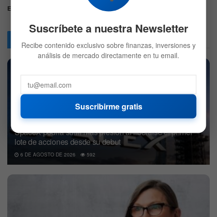
Etiquetas:
Acciones
Buffett
Inversiones
Suscríbete a nuestra Newsletter
Articulos
Relacionados
Recibe contenido exclusivo sobre finanzas, inversiones y
análisis de mercado directamente en tu email.
Suscribirme gratis
SpaceX podría sufrir más presión al liberarse el primer
lote de acciones desde su debut
6 DE AGOSTO DE 2026
592