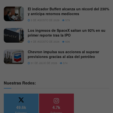
El indicador Buffett alcanza un récord del 230%
y anticipa retornos mediocres
3 DE AGOSTO DE 2026
579
Los ingresos de SpaceX saltan un 92% en su
primer reporte tras la IPO
4 DE AGOSTO DE 2026
636
Chevron impulsa sus acciones al superar
previsiones gracias al alza del petróleo
31 DE JULIO DE 2026
574
Nuestras Redes:
49.6k
4.7k
Followers
Followers