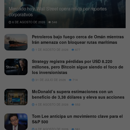
Mercado hoy: Wall Street opera mixto por reportes
corporativos
6 DE AGOSTO DE 2026
546
Petroleros bajo fuego cerca de Omán mientras
Irán amenaza con bloquear rutas marítimas
1 DE AGOSTO DE 2026
677
Strategy registra pérdidas por USD 8.220
millones, pero Bitcoin sigue siendo el foco de
los inversionistas
31 DE JULIO DE 2026
714
McDonald’s supera estimaciones con un
beneficio de 3,38 dólares y eleva sus acciones
4 DE AGOSTO DE 2026
552
Tom Lee anticipa un movimiento clave para el
S&P 500
6 DE AGOSTO DE 2026
581