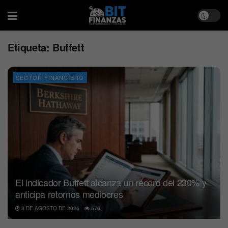
Etiqueta:
Buffett
SECTOR FINANCIERO
El indicador Buffett alcanza un récord del 230% y
anticipa retornos mediocres
3 DE AGOSTO DE 2026
576