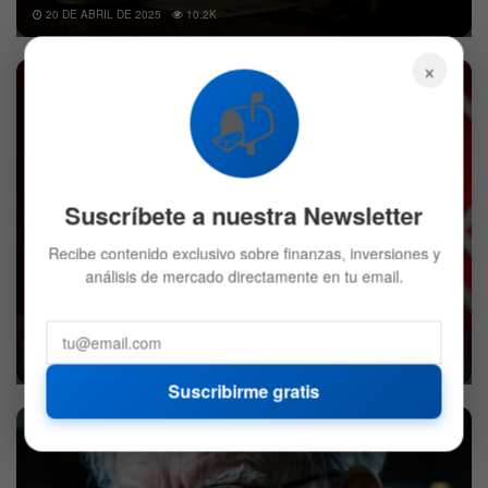
20 DE ABRIL DE 2025
10.2K
×
ACCIONES
📬
Suscríbete a nuestra Newsletter
Recibe contenido exclusivo sobre finanzas, inversiones y
análisis de mercado directamente en tu email.
Buffett acumula 318.000 MDD: ¿Esperará o
comprará acciones?
12 DE MARZO DE 2025
2.3K
Suscribirme gratis
SECTOR FINANCIERO