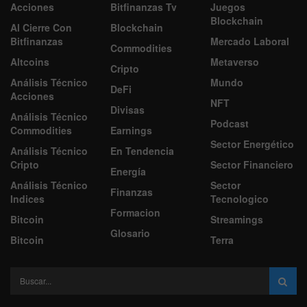
Acciones
Bitfinanzas Tv
Juegos
Blockchain
Al Cierre Con
Blockchain
Bitfinanzas
Mercado Laboral
Commodities
Altcoins
Metaverso
Cripto
Análisis Técnico
Mundo
DeFi
Acciones
NFT
Divisas
Análisis Técnico
Podcast
Commodities
Earnings
Sector Energético
Análisis Técnico
En Tendencia
Cripto
Sector Financiero
Energía
Análisis Técnico
Sector
Finanzas
Indices
Tecnologico
Formacion
Bitcoin
Streamings
Glosario
Bitcoin
Terra