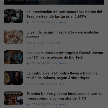
La intervención del yen sacude los bonos del
Tesoro elevando las tasas al 5,265%
1 DE AGOSTO DE 2026
630
El yen da un giro inesperado y enciende las
alarmas
30 DE JULIO DE 2026
724
Las inversiones en Anthropic y OpenAI elevan
un 48% los beneficios de Big Tech
4 DE AGOSTO DE 2026
570
La burbuja de la IA podría llevar a Bitcoin al
millón de dólares, según Arthur Hayes
5 DE AGOSTO DE 2026
591
Estados Unidos y Japón intervienen el yen de
forma conjunta con un alza del 3,3%
3 DE AGOSTO DE 2026
595