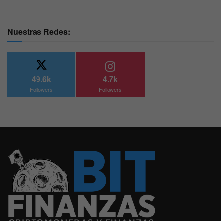
Nuestras Redes:
49.6k
4.7k
Followers
Followers