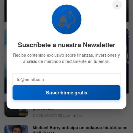
×
Las acciones de Nvidia se disparan, ¿gracias a SpaceX?
📬
5 DE AGOSTO DE 2026
600
Suscríbete a nuestra Newsletter
Recibe contenido exclusivo sobre finanzas, inversiones y
análisis de mercado directamente en tu email.
Mercado hoy: Acciones avanzan ante la estabilidad del
crudo
5 DE AGOSTO DE 2026
553
Suscribirme gratis
El giro de SpaceX que golpeó a AMD tras sus
ganancias
5 DE AGOSTO DE 2026
572
Michael Burry anticipa un colapso histórico en