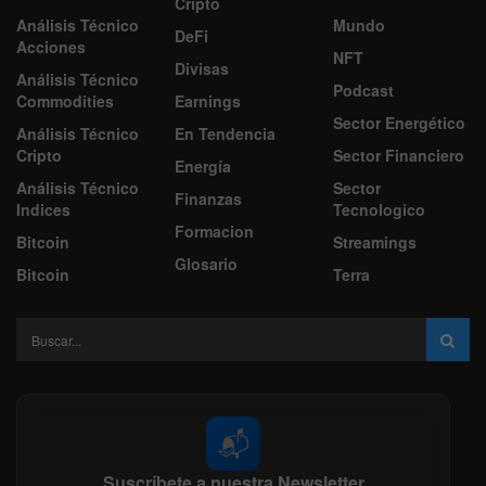
Cripto
Análisis Técnico
Mundo
DeFi
Acciones
NFT
Divisas
Análisis Técnico
Podcast
Commodities
Earnings
Sector Energético
Análisis Técnico
En Tendencia
Cripto
Sector Financiero
Energía
Análisis Técnico
Sector
Finanzas
Indices
Tecnologico
Formacion
Bitcoin
Streamings
Glosario
Bitcoin
Terra
📬
Suscríbete a nuestra Newsletter