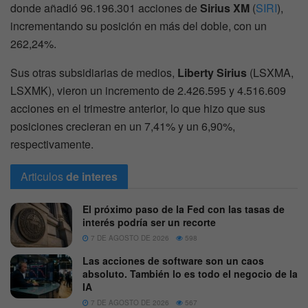
donde añadió 96.196.301 acciones de
Sirius XM
(
SIRI
),
incrementando su posición en más del doble, con un
262,24%.
Sus otras subsidiarias de medios,
Liberty Sirius
(LSXMA,
LSXMK), vieron un incremento de 2.426.595 y 4.516.609
acciones en el trimestre anterior, lo que hizo que sus
posiciones crecieran en un 7,41% y un 6,90%,
respectivamente.
Articulos
de interes
El próximo paso de la Fed con las tasas de
interés podría ser un recorte
7 DE AGOSTO DE 2026
598
Las acciones de software son un caos
absoluto. También lo es todo el negocio de la
IA
7 DE AGOSTO DE 2026
567