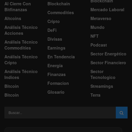
Blockchain
Al Cierre Con
Blockchain
Bitfinanzas
Mercado Laboral
Commodities
Altcoins
Metaverso
Cripto
Análisis Técnico
Mundo
DeFi
Acciones
NFT
Divisas
Análisis Técnico
Podcast
Commodities
Earnings
Sector Energético
Análisis Técnico
En Tendencia
Cripto
Sector Financiero
Energía
Análisis Técnico
Sector
Finanzas
Indices
Tecnologico
Formacion
Bitcoin
Streamings
Glosario
Bitcoin
Terra