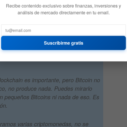
BC:
Recibe contenido exclusivo sobre finanzas, inversiones y
análisis de mercado directamente en tu email.
básicamente no tienen valor y no
 reproducen, no pueden enviarte un
cer nada, y lo que esperas es que
Suscribirme gratis
te pague más dinero por ellas más tarde,
rsona tiene el problema. En términos de
blockchain es importante, pero Bitcoin no
ico, no produce nada. Puedes mirarlo
en pequeños Bitcoins ni nada de eso. Es
ón.
pramos varias criptomonedas, no se