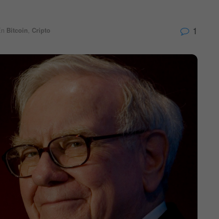
1
En
Bitcoin
,
Cripto