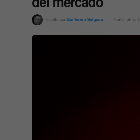
del mercado
Escrito por
Guillermo Salgado
6 años atrás