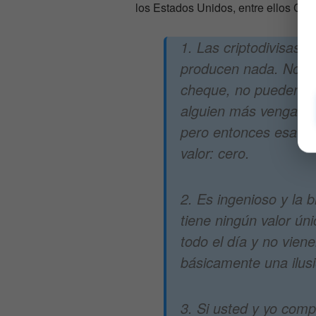
los Estados Unidos, entre ellos CN
1.
Las criptodivisas 
producen nada. No se
cheque, no pueden ha
alguien más venga y 
pero entonces esa pe
valor: cero.
2. Es ingenioso y la 
tiene ningún valor ún
todo el día y no vien
básicamente una ilusi
3. Si usted y yo com