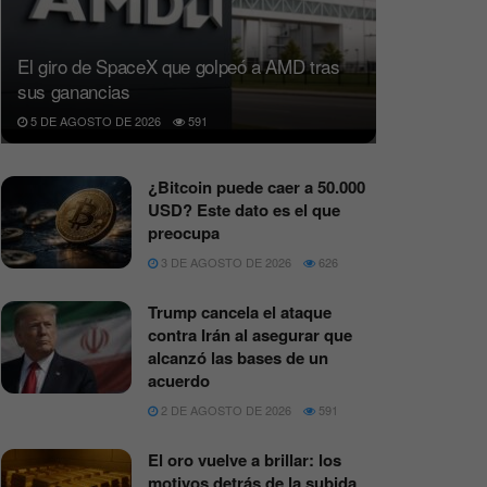
El giro de SpaceX que golpeó a AMD tras
sus ganancias
5 DE AGOSTO DE 2026
591
¿Bitcoin puede caer a 50.000
USD? Este dato es el que
preocupa
3 DE AGOSTO DE 2026
626
Trump cancela el ataque
contra Irán al asegurar que
alcanzó las bases de un
acuerdo
2 DE AGOSTO DE 2026
591
El oro vuelve a brillar: los
motivos detrás de la subida