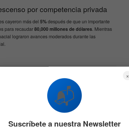
Descenso por competencia privada
ites cayeron más del
5%
después de que un importante
es para recaudar
80,000 millones de dólares
. Mientras
espacial lograron avances moderados durante las
al.
es
El giro de SpaceX que
porte
golpeó a AMD tras sus
ganancias
📬
542
5 DE AGOSTO DE 2026
588
Suscríbete a nuestra Newsletter