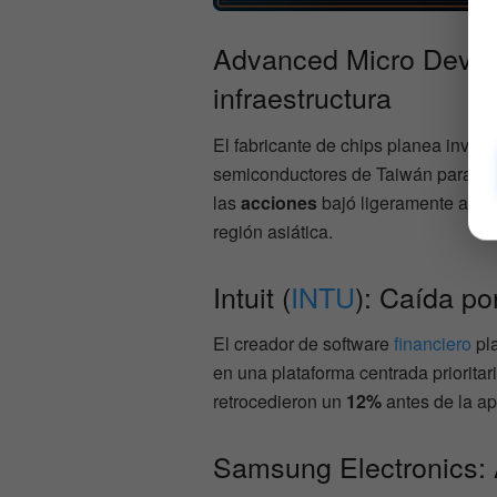
Advanced Micro Devic
infraestructura
El fabricante de chips planea invert
semiconductores de Taiwán para sati
las
acciones
bajó ligeramente ante
región asiática.
Intuit (
INTU
): Caída po
El creador de software
financiero
pl
en una plataforma centrada prioritaria
retrocedieron un
12%
antes de la ap
Samsung Electronics: A