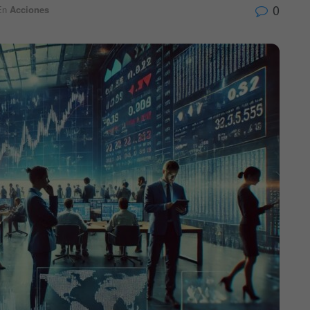
0
En
Acciones