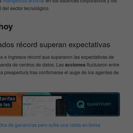
la
inteligencia artificial
en los balances corporativos y los
l del sector tecnológico.
 hoy
tados récord superan expectativas
as e ingresos récord que superaron las expectativas de
manda de centros de datos. Las
acciones
fluctuaron entre
 preapertura tras confirmarse el auge de los agentes de
dos de ganancias pero sufre una caída en bolsa