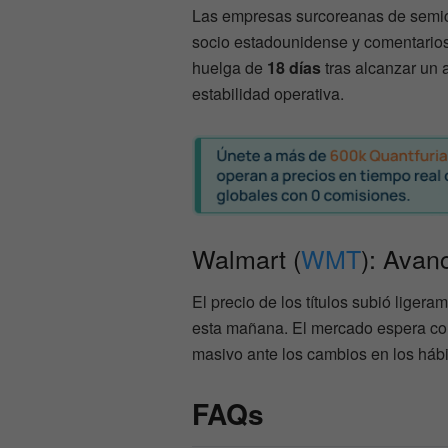
Las empresas surcoreanas de semico
socio estadounidense y comentarios so
huelga de
18 días
tras alcanzar un 
estabilidad operativa.
Walmart (
WMT
): Avan
El precio de los títulos subió liger
esta mañana. El mercado espera conf
masivo ante los cambios en los hábit
FAQs