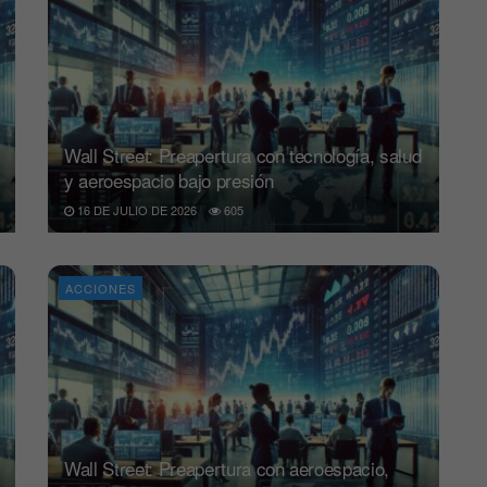
Wall Street: Preapertura con tecnología, salud
y aeroespacio bajo presión
16 DE JULIO DE 2026
605
ACCIONES
Wall Street: Preapertura con aeroespacio,