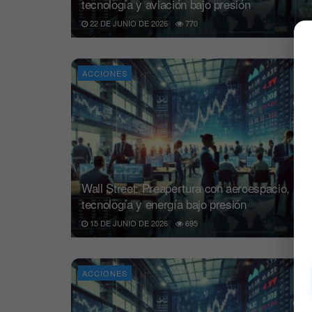
tecnología y aviación bajo presión
22 DE JUNIO DE 2026
770
ACCIONES
Wall Street: Preapertura con aeroespacio,
tecnología y energía bajo presión
15 DE JUNIO DE 2026
695
ACCIONES