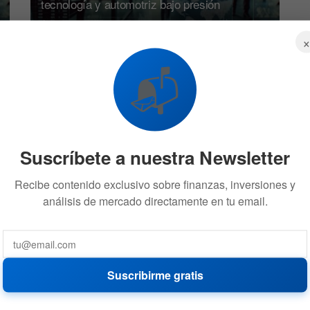
tecnología y automotriz bajo presión
17 DE JUNIO DE 2026
659
📬
ACCIONES
Suscríbete a nuestra Newsletter
Recibe contenido exclusivo sobre finanzas, inversiones y
Wall Street: Preapertura con aeroespacio,
análisis de mercado directamente en tu email.
tecnología y aviación bajo presión
12 DE JUNIO DE 2026
703
Suscribirme gratis