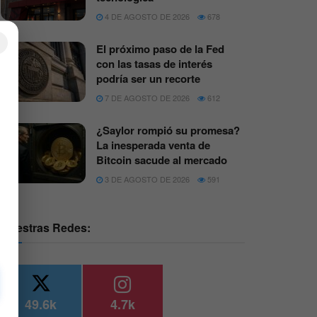
4 DE AGOSTO DE 2026
678
×
El próximo paso de la Fed
con las tasas de interés
podría ser un recorte
7 DE AGOSTO DE 2026
612
¿Saylor rompió su promesa?
La inesperada venta de
Bitcoin sacude al mercado
3 DE AGOSTO DE 2026
591
Nuestras Redes:
49.6k
4.7k