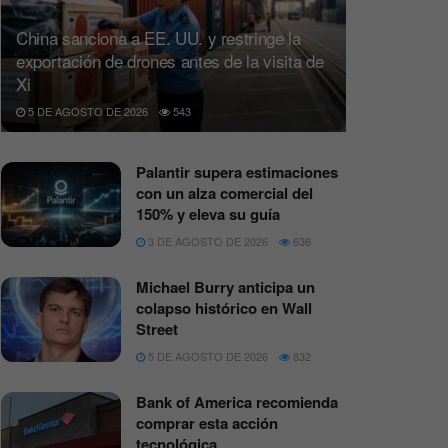
China sanciona a EE. UU. y restringe la
exportación de drones antes de la visita de
Xi
5 DE AGOSTO DE 2026
543
Palantir supera estimaciones
con un alza comercial del
150% y eleva su guía
3 DE AGOSTO DE 2026
636
Michael Burry anticipa un
colapso histórico en Wall
Street
5 DE AGOSTO DE 2026
832
Bank of America recomienda
comprar esta acción
tecnológica