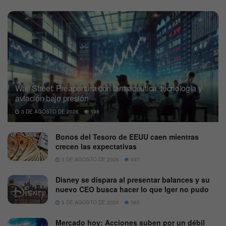
Wall Street: Preapertura con farmacéutica, tecnología y
aviación bajo presión
3 DE AGOSTO DE 2026
598
Bonos del Tesoro de EEUU caen mientras
crecen las expectativas
3 DE AGOSTO DE 2026
597
Disney se dispara al presentar balances y su
nuevo CEO busca hacer lo que Iger no pudo
5 DE AGOSTO DE 2026
565
Mercado hoy: Acciones suben por un débil