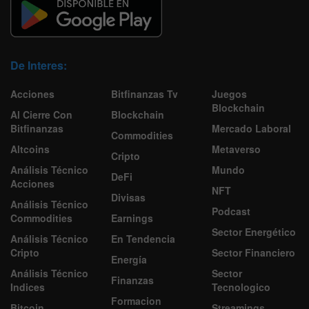
De Interes:
Acciones
Bitfinanzas Tv
Juegos
Blockchain
Al Cierre Con
Blockchain
Bitfinanzas
Mercado Laboral
Commodities
Altcoins
Metaverso
Cripto
Análisis Técnico
Mundo
DeFi
Acciones
NFT
Divisas
Análisis Técnico
Podcast
Commodities
Earnings
Sector Energético
Análisis Técnico
En Tendencia
Cripto
Sector Financiero
Energía
Análisis Técnico
Sector
Finanzas
Indices
Tecnologico
Formacion
Bitcoin
Streamings