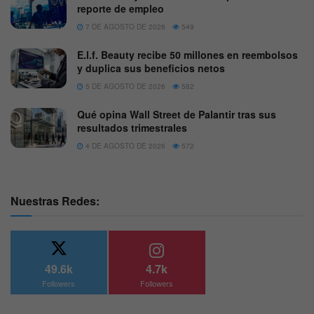
reporte de empleo
7 DE AGOSTO DE 2026
549
E.l.f. Beauty recibe 50 millones en reembolsos
y duplica sus beneficios netos
5 DE AGOSTO DE 2026
582
Qué opina Wall Street de Palantir tras sus
resultados trimestrales
4 DE AGOSTO DE 2026
572
Nuestras Redes:
49.6k
4.7k
Followers
Followers