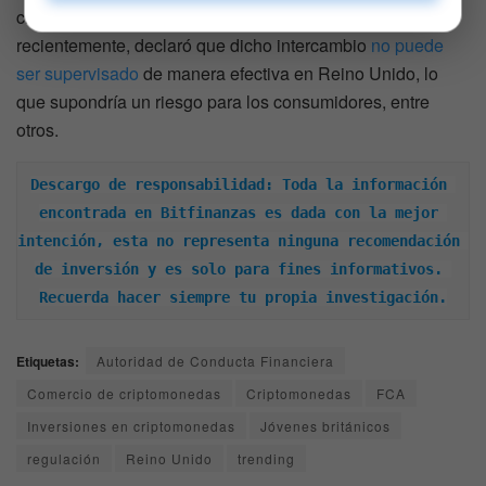
criptomonedas Binance en junio pasado; y más
recientemente, declaró que dicho intercambio
no puede
ser supervisado
de manera efectiva en Reino Unido, lo
que supondría un riesgo para los consumidores, entre
otros.
Descargo de responsabilidad: Toda la información 
encontrada en Bitfinanzas es dada con la mejor 
intención, esta no representa ninguna recomendación 
de inversión y es solo para fines informativos. 
Recuerda hacer siempre tu propia investigación.
Etiquetas:
Autoridad de Conducta Financiera
Comercio de criptomonedas
Criptomonedas
FCA
Inversiones en criptomonedas
Jóvenes británicos
regulación
Reino Unido
trending