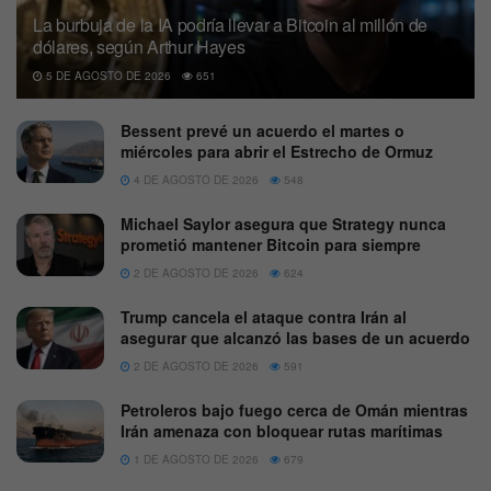
La burbuja de la IA podría llevar a Bitcoin al millón de
dólares, según Arthur Hayes
5 DE AGOSTO DE 2026
651
Bessent prevé un acuerdo el martes o
miércoles para abrir el Estrecho de Ormuz
4 DE AGOSTO DE 2026
548
Michael Saylor asegura que Strategy nunca
prometió mantener Bitcoin para siempre
2 DE AGOSTO DE 2026
624
Trump cancela el ataque contra Irán al
asegurar que alcanzó las bases de un acuerdo
2 DE AGOSTO DE 2026
591
Petroleros bajo fuego cerca de Omán mientras
Irán amenaza con bloquear rutas marítimas
1 DE AGOSTO DE 2026
679