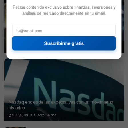
Recibe contenido exclusivo sobre finanzas, inversiones y
análisis de mercado directamente en tu email.
La burbuja de la IA podría llevar a Bitcoin al millón de
dólares, según Arthur Hayes
Suscribirme gratis
5 DE AGOSTO DE 2026
595
Nasdaq enciende las expectativas con un movimiento
histórico
5 DE AGOSTO DE 2026
565