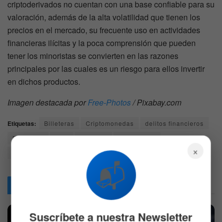
criptoderivados no cuentan con una base confiable para su
valoración, además de la alta volatilidad que tienen los
precios en el mercado, su frecuente uso en actividades
financieras ilícitas y la poca comprensión que pueden
tener los minoristas se convierten en las razones
principales por las cuales es un riesgo para ellos invertir
en dichos productos.
Imagen destacada por
Free-Photos
/ Pixabay.com
Etiquetas:
Billeteras
Criptomonedas
delitos financieros
Exchange
FCA
informes
Intercambio
×
lavado de dinero
Reino Unido
trending
📬
Articulos
Relacionados
Suscríbete a nuestra Newsletter