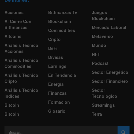
Acciones
Bitfinanzas Tv
Juegos
Blockchain
Al Cierre Con
Blockchain
Bitfinanzas
Mercado Laboral
Commodities
Altcoins
Metaverso
Cripto
Análisis Técnico
Mundo
DeFi
Acciones
NFT
Divisas
Análisis Técnico
Podcast
Commodities
Earnings
Sector Energético
Análisis Técnico
En Tendencia
Cripto
Sector Financiero
Energía
Análisis Técnico
Sector
Finanzas
Indices
Tecnologico
Formacion
Bitcoin
Streamings
Glosario
Bitcoin
Terra