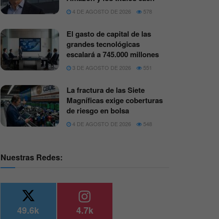
4 DE AGOSTO DE 2026
578
El gasto de capital de las
grandes tecnológicas
escalará a 745.000 millones
3 DE AGOSTO DE 2026
551
La fractura de las Siete
Magníficas exige coberturas
de riesgo en bolsa
4 DE AGOSTO DE 2026
548
Nuestras Redes:
49.6k
4.7k