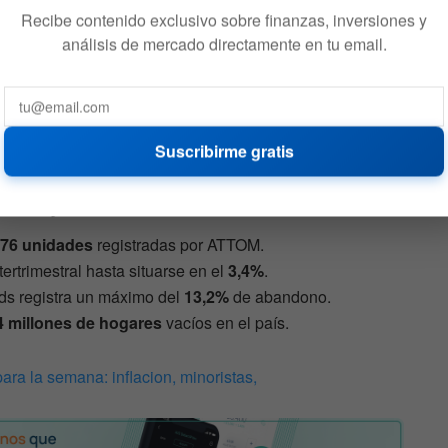
Recibe contenido exclusivo sobre finanzas, inversiones y
análisis de mercado directamente en tu email.
o en las ejecuciones hipotecarias zombi puede reflejar
 a niveles más normalizados»
de operación. No
 general se mantienen relativamente estables en todo el
Suscribirme gratis
 de ejecuciones inmobiliarias
376 unidades
registradas por ATTOM.
tertrimestral hasta situarse en el
3,4%
.
ds registra un máximo del
13,2%
de abandono.
4 millones de hogares
vacíos en el país.
ra la semana: inflacion, minoristas,