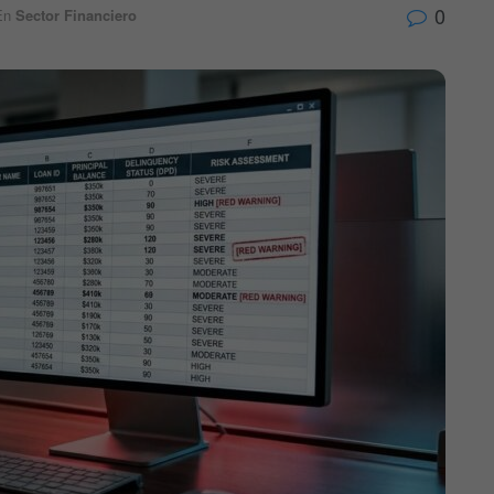
0
En
Sector Financiero