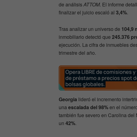
de análisis
ATTOM
. El informe deta
finalizar el juicio escaló al
3,4%
.
Tras analizar un universo de
104,9 
inmobiliario detectó que
245.376 p
ejecución. La cifra de inmuebles d
trimestre del año.
Georgia
lideró el incremento intert
una
escalada del 98%
en el número
también fue severo en Carolina del 
un
42%
.