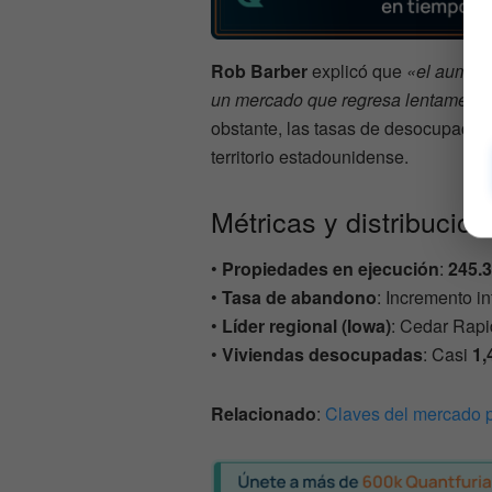
Rob Barber
explicó que
«el aument
un mercado que regresa lentamente
obstante, las tasas de desocupación
territorio estadounidense.
Métricas y distribución
•
Propiedades en ejecución
:
245.
•
Tasa de abandono
: Incremento in
•
Líder regional (Iowa)
: Cedar Rapi
•
Viviendas desocupadas
: Casi
1,
Relacionado
:
Claves del mercado pa