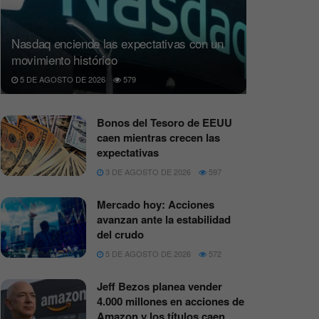
Nasdaq enciende las expectativas con un
movimiento histórico
5 DE AGOSTO DE 2026
579
Bonos del Tesoro de EEUU
caen mientras crecen las
expectativas
3 DE AGOSTO DE 2026
597
Mercado hoy: Acciones
avanzan ante la estabilidad
del crudo
5 DE AGOSTO DE 2026
572
Jeff Bezos planea vender
4.000 millones en acciones de
Amazon y los títulos caen