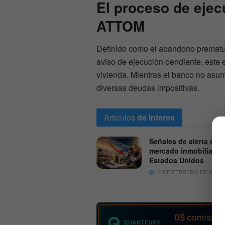
El proceso de ejec
ATTOM
Definido como el abandono prematuro
aviso de ejecución pendiente, este e
vivienda. Mientras el banco no asuma
diversas deudas impositivas.
Articulos
de interes
Señales de alerta en e
mercado inmobiliario 
Estados Unidos
12 DE FEBRERO DE 2026