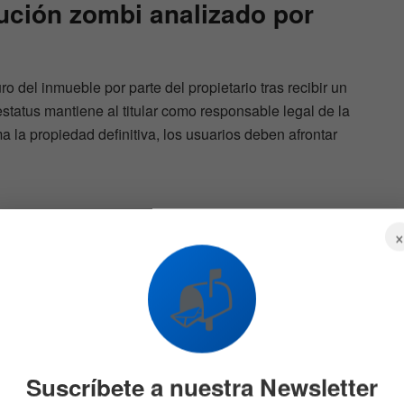
ución zombi analizado por
 del inmueble por parte del propietario tras recibir un
status mantiene al titular como responsable legal de la
 la propiedad definitiva, los usuarios deben afrontar
l
La demanda
📬
de
de refinanciamiento hipotec
ario se dispara un 40% tras
el anuncio de Trump
844
14 DE ENERO DE 2026
650
Suscríbete a nuestra Newsletter