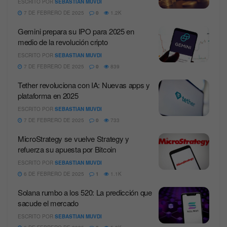
ESCRITO POR
SEBASTIAN MUVDI
7 DE FEBRERO DE 2025
0
1.2K
Gemini prepara su IPO para 2025 en
medio de la revolución cripto
ESCRITO POR
SEBASTIAN MUVDI
7 DE FEBRERO DE 2025
0
839
Tether revoluciona con IA: Nuevas apps y
plataforma en 2025
ESCRITO POR
SEBASTIAN MUVDI
7 DE FEBRERO DE 2025
0
733
MicroStrategy se vuelve Strategy y
refuerza su apuesta por Bitcoin
ESCRITO POR
SEBASTIAN MUVDI
6 DE FEBRERO DE 2025
1
1.1K
Solana rumbo a los 520: La predicción que
sacude el mercado
ESCRITO POR
SEBASTIAN MUVDI