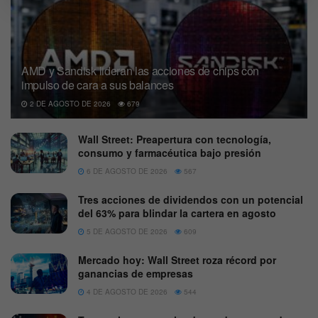
AMD y Sandisk lideran las acciones de chips con
impulso de cara a sus balances
2 DE AGOSTO DE 2026
679
Wall Street: Preapertura con tecnología,
consumo y farmacéutica bajo presión
6 DE AGOSTO DE 2026
567
Tres acciones de dividendos con un potencial
del 63% para blindar la cartera en agosto
5 DE AGOSTO DE 2026
609
Mercado hoy: Wall Street roza récord por
ganancias de empresas
4 DE AGOSTO DE 2026
544