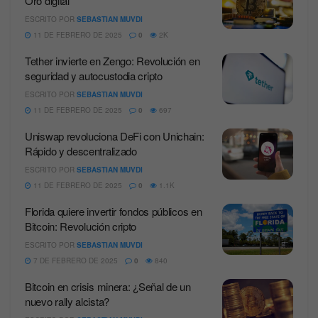
Oro digital
ESCRITO POR
SEBASTIAN MUVDI
11 DE FEBRERO DE 2025
0
2K
Tether invierte en Zengo: Revolución en
seguridad y autocustodia cripto
ESCRITO POR
SEBASTIAN MUVDI
11 DE FEBRERO DE 2025
0
697
Uniswap revoluciona DeFi con Unichain:
Rápido y descentralizado
ESCRITO POR
SEBASTIAN MUVDI
11 DE FEBRERO DE 2025
0
1.1K
Florida quiere invertir fondos públicos en
Bitcoin: Revolución cripto
ESCRITO POR
SEBASTIAN MUVDI
7 DE FEBRERO DE 2025
0
840
Bitcoin en crisis minera: ¿Señal de un
nuevo rally alcista?