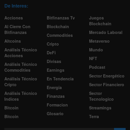
De Interes:
Acciones
Bitfinanzas Tv
Juegos
Blockchain
Al Cierre Con
Blockchain
Bitfinanzas
Mercado Laboral
Commodities
Altcoins
Metaverso
Cripto
Análisis Técnico
Mundo
DeFi
Acciones
NFT
Divisas
Análisis Técnico
Podcast
Commodities
Earnings
Sector Energético
Análisis Técnico
En Tendencia
Cripto
Sector Financiero
Energía
Análisis Técnico
Sector
Finanzas
Indices
Tecnologico
Formacion
Bitcoin
Streamings
Glosario
Bitcoin
Terra