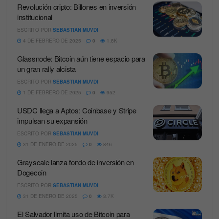
Revolución cripto: Billones en inversión
institucional
ESCRITO POR
SEBASTIAN MUVDI
4 DE FEBRERO DE 2025
0
1.8K
Glassnode: Bitcoin aún tiene espacio para
un gran rally alcista
ESCRITO POR
SEBASTIAN MUVDI
1 DE FEBRERO DE 2025
0
952
USDC llega a Aptos: Coinbase y Stripe
impulsan su expansión
ESCRITO POR
SEBASTIAN MUVDI
31 DE ENERO DE 2025
0
846
Grayscale lanza fondo de inversión en
Dogecoin
ESCRITO POR
SEBASTIAN MUVDI
31 DE ENERO DE 2025
0
3.7K
El Salvador limita uso de Bitcoin para