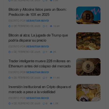
6 DE FEBRERO DE 2025
0
5.8K
Bitcoin y Altcoins listos para un Boom:
Predicción de 10X en 2025
ESCRITO POR
SEBASTIAN MUVDI
6 DE FEBRERO DE 2025
1
16.6K
Bitcoin al alza: La jugada de Trump que
podría disparar su precio
ESCRITO POR
SEBASTIAN MUVDI
4 DE FEBRERO DE 2025
1
2K
Trader inteligente mueve 228 millones en
Ethereum antes del colapso del mercado
ESCRITO POR
SEBASTIAN MUVDI
4 DE FEBRERO DE 2025
1
11.8K
Inversión institucional en Cripto dispara el
mercado a pese a la volatilidad
ESCRITO POR
SEBASTIAN MUVDI
4 DE FEBRERO DE 2025
0
1.3K