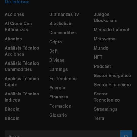
De Interes:
Acciones
Bitfinanzas Tv
Juegos
Blockchain
Al Cierre Con
Blockchain
Bitfinanzas
Mercado Laboral
Commodities
Altcoins
Metaverso
Cripto
Análisis Técnico
Mundo
DeFi
Acciones
NFT
Divisas
Análisis Técnico
Podcast
Commodities
Earnings
Sector Energético
Análisis Técnico
En Tendencia
Cripto
Sector Financiero
Energía
Análisis Técnico
Sector
Finanzas
Indices
Tecnologico
Formacion
Bitcoin
Streamings
Glosario
Bitcoin
Terra