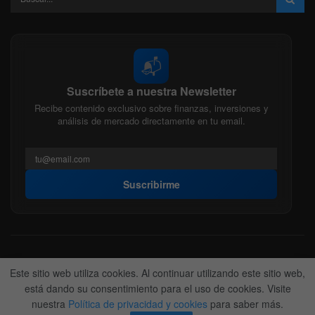
📬
Suscríbete a nuestra Newsletter
Recibe contenido exclusivo sobre finanzas, inversiones y
análisis de mercado directamente en tu email.
Suscribirme
Acerca de nosotros
Politica Editorial
Nuestro Equipo
Este sitio web utiliza cookies. Al continuar utilizando este sitio web,
Contactanos
Anunciate
está dando su consentimiento para el uso de cookies. Visite
nuestra
Política de privacidad y cookies
para saber más.
© 2022-2026
BitFinanzas
- Hecho por
Team DM. 😎