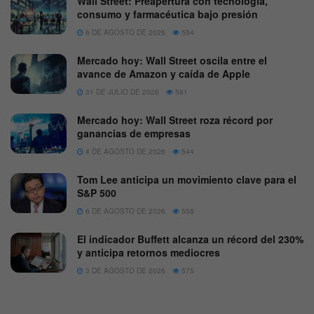
Wall Street: Preapertura con tecnología,
consumo y farmacéutica bajo presión
6 DE AGOSTO DE 2026
554
Mercado hoy: Wall Street oscila entre el
avance de Amazon y caída de Apple
31 DE JULIO DE 2026
581
Mercado hoy: Wall Street roza récord por
ganancias de empresas
4 DE AGOSTO DE 2026
544
Tom Lee anticipa un movimiento clave para el
S&P 500
6 DE AGOSTO DE 2026
558
El indicador Buffett alcanza un récord del 230%
y anticipa retornos mediocres
3 DE AGOSTO DE 2026
575