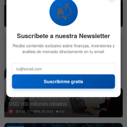
📬
CME Group seguirá de cerca el precio de estos
tres tokens
7 DE OCTUBRE DE 2022
525
Suscríbete a nuestra Newsletter
CRIPTO
Recibe contenido exclusivo sobre finanzas, inversiones y
análisis de mercado directamente en tu email.
Suscribirme gratis
Ciberataque a Binance Smart Chain: Al menos
USD 100 millones robados
6 DE OCTUBRE DE 2022
543