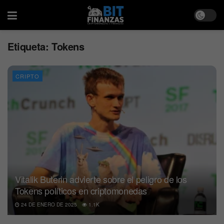
Etiqueta:
Tokens
CRIPTO
Vitalik Buterin advierte sobre el peligro de los
Tokens políticos en criptomonedas
24 DE ENERO DE 2025
1.1K