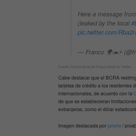
Here a message from 
(leaked by the local
#
pic.twitter.com/Rba2
— Franco 🌍🦔⚡ (@f
Fuente: Cuenta oficial de Franco Amati en Twitter.
Cabe destacar que el BCRA restring
tarjetas de crédito a los residentes
internacionales, de acuerdo con la
de que se establecieran limitacione
extranjeras, como el dólar estadoun
Imagen destacada por
jorono
/ pixa