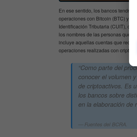
En ese sentido, los bancos tendrán 
operaciones con Bitcoin (BTC) y ot
Identificación Tributaria (CUIT), do
los nombres de las personas que est
incluye aquellas cuentas que recibe
operaciones realizadas con criptoact
“Como parte del proc
conocer el volumen y 
de criptoactivos. Es u
los bancos sobre dist
en la elaboración de 
Fuentes del BCRA.