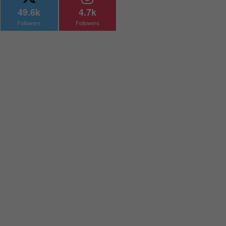
49.6k
4.7k
Followers
Followers