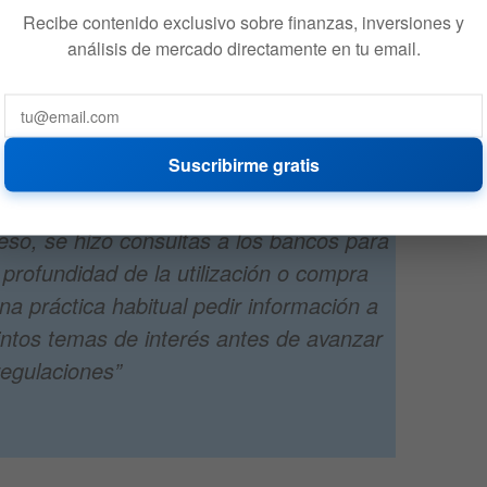
Recibe contenido exclusivo sobre finanzas, inversiones y
que brindar información de cada cliente que realice
análisis de mercado directamente en tu email.
ras criptomonedas, como el número de Código Único de
micilio, número y tipo de cuenta, además de proporcionar
án autorizadas para usar dicha cuenta. La solicitud
n o envían transferencias de dinero producto de las
Suscribirme gratis
ivos, según la fuente.
eso, se hizo consultas a los bancos para
profundidad de la utilización o compra
na práctica habitual pedir información a
intos temas de interés antes de avanzar
regulaciones”