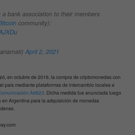
a bank association to their members
Bitcoin
community):
rAJXDu
ranamati)
April 2, 2021
ió, en octubre de 2019, la compra de criptomonedas con
 del país mediante plataformas de intercambio locales e
Comunicación A6823
. Dicha medida fue anunciada luego
s en Argentina para la adquisición de monedas
idense.
bay.com