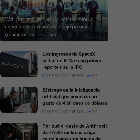
Wall Street: Preapertura con tecnología,
consumo y farmacéutica bajo presión
6 DE AGOSTO DE 2026
573
Los ingresos de SpaceX
saltan un 92% en su primer
reporte tras la IPO
4 DE AGOSTO DE 2026
637
El riesgo en la inteligencia
artificial que amenaza un
gasto de 4 billones de dólares
4 DE AGOSTO DE 2026
545
Por qué el gasto de Anthropic
de 47.000 millones exige
cautela ante una huelga de