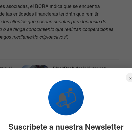
ades asociadas, el BCRA indica que se encuentra
de las entidades financieras tendrán que remitir
 a los clientes que posean cuentas para tenencia de
do o se tenga conocimiento que realizan cooperaciones
pagos mediante/de criptoactivos”.
que el
BlackRock decidió vender
nivel
Bitcoin: ¿Qué compró en su
or lo
lugar?
onar
7 DE AGOSTO DE 2026
689
📬
542
Suscríbete a nuestra Newsletter