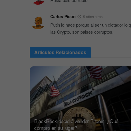
Rusia,pais corrupto
Carlos Picon
5 años atrás
Putin lo hace porque al ser un dictador lo 
las Crypto, son paises corruptos.
Articulos
Relacionados
BlackRock decidió vender Bitcoin: ¿Qué
compró en su lugar?