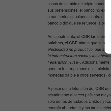
casas de cambio de criptomonedas, y
sus pretensiones, el banco no expli
crear fuertes sanciones contra quie
banco pidió que se refuerce la pro
Adicionalmente, el CBR también instó
palabras, el CBR afirmó que supue
electricidad no productivo, que soca
la infraestructura social y los objet
Federación Rusa
«. Adicionalmente,
generar interrupciones el suministr
monedas da pie a otros servicios., 
A pesar de la intención del CBR de 
actualmente el tercer país con mayor 
solo detrás de Estados Unidos y Kaz
energía abundante y las tarifas eléc