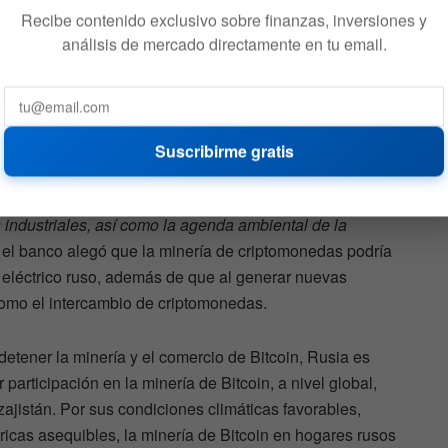
 hasta el intercambio entre pares. Más allá de exponer
Recibe contenido exclusivo sobre finanzas, inversiones y
có cómo podría frenar el comercio P2P, solo propuso
análisis de mercado directamente en tu email.
nes realicen intercambios de criptomonedas. Asimismo, el
hibición de pagos con criptomonedas en Rusia.
 a prohibir la minería de Bitcoin en Rusia. Entre otras
Suscribirme gratis
stamente «
La minería de criptomonedas crea un gasto de
va el suministro de energía de los edificios residenciales,
os industriales, así como la agenda ambiental de la
 el banco alegó que la minería de criptomonedas podría
o eléctrico ruso, además de que al generar nuevas
como el intercambio de criptomonedas.
detener la minería y el comercio de Bitcoin, Rusia es
participación en la minería de Bitcoin, a nivel global,
ajistán. Por sus condiciones climáticas favorables,
tricas asequibles, la minería de Bitcoin en hogares rusos