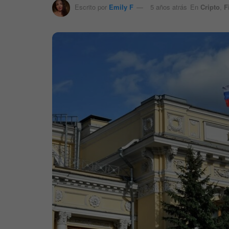
Escrito por
Emily F
5 años atrás
En
Cripto
,
F