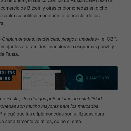
s 20 de enero, el Banco Central de Rusia (CBR) hizo un
l comercio de Bitcoin y otras criptomonedas en dicho
ontra su política monetaria, el bienestar de los
ra.
«Criptomonedas: tendencias, riesgos, medidas»
, el CBR
emejantes a pirámides financieras o esquemas ponzi, y
oda Rusia.
 de Rusia,
«los riesgos potenciales de estabilidad
tomonedas son mucho mayores para los mercados
 alegó que las criptomonedas son utilizadas para
e ser altamente volátiles, opinó el ente.