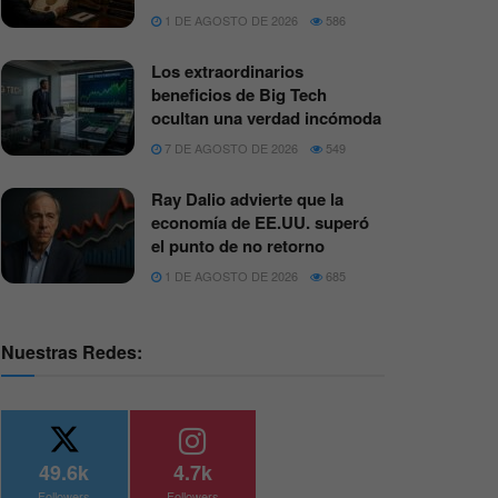
1 DE AGOSTO DE 2026
586
Los extraordinarios
beneficios de Big Tech
ocultan una verdad incómoda
7 DE AGOSTO DE 2026
549
Ray Dalio advierte que la
economía de EE.UU. superó
el punto de no retorno
1 DE AGOSTO DE 2026
685
Nuestras Redes:
49.6k
4.7k
Followers
Followers