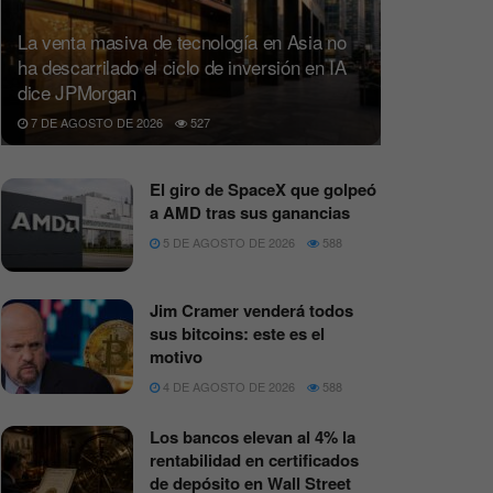
La venta masiva de tecnología en Asia no
ha descarrilado el ciclo de inversión en IA
dice JPMorgan
7 DE AGOSTO DE 2026
527
El giro de SpaceX que golpeó
a AMD tras sus ganancias
5 DE AGOSTO DE 2026
588
Jim Cramer venderá todos
sus bitcoins: este es el
motivo
4 DE AGOSTO DE 2026
588
Los bancos elevan al 4% la
rentabilidad en certificados
de depósito en Wall Street