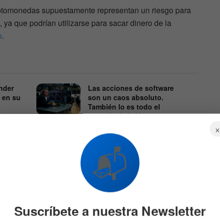
iptomonedas supuestamente representan un riesgo para
, ya que podrían utilizarse para sacar dinero de la
o
.
nder
Las acciones de software
 en su
son un caos absoluto.
También lo es todo el
negocio de la IA
556
7 DE AGOSTO DE 2026
545
📬
tos, el CBR pretende que se prohíba totalmente el
Suscríbete a nuestra Newsletter
, desde las mesas de negociación extrabursátiles, las