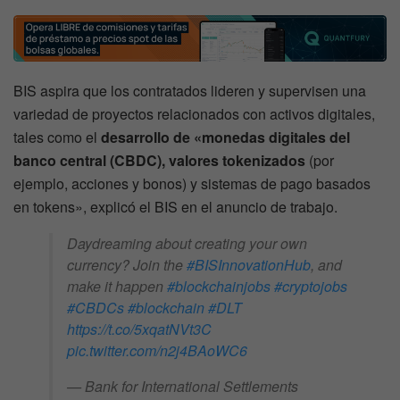
BIS aspira que los contratados lideren y supervisen una
variedad de proyectos relacionados con activos digitales,
tales como el
desarrollo de «monedas digitales del
banco central (CBDC), valores tokenizados
(por
ejemplo, acciones y bonos) y sistemas de pago basados
en tokens», explicó el BIS en el anuncio de trabajo.
Daydreaming about creating your own
currency? Join the
#BISInnovationHub
, and
make it happen
#blockchainjobs
#cryptojobs
#CBDCs
#blockchain
#DLT
https://t.co/5xqatNVt3C
pic.twitter.com/n2j4BAoWC6
— Bank for International Settlements