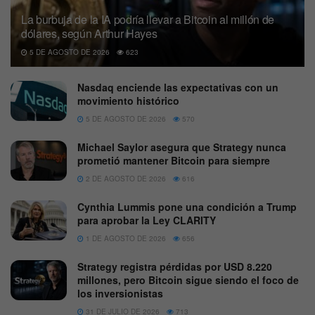
La burbuja de la IA podría llevar a Bitcoin al millón de
dólares, según Arthur Hayes
5 DE AGOSTO DE 2026
623
Nasdaq enciende las expectativas con un
movimiento histórico
5 DE AGOSTO DE 2026
570
Michael Saylor asegura que Strategy nunca
prometió mantener Bitcoin para siempre
2 DE AGOSTO DE 2026
616
Cynthia Lummis pone una condición a Trump
para aprobar la Ley CLARITY
1 DE AGOSTO DE 2026
656
Strategy registra pérdidas por USD 8.220
millones, pero Bitcoin sigue siendo el foco de
los inversionistas
31 DE JULIO DE 2026
713