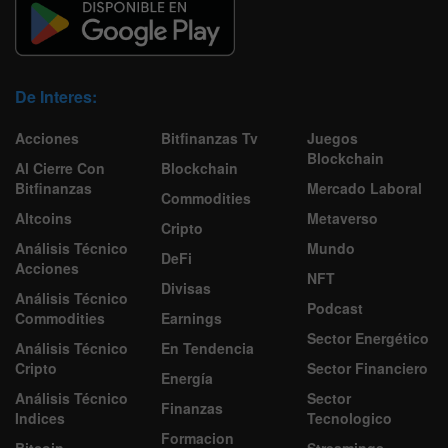
De Interes:
Acciones
Bitfinanzas Tv
Juegos
Blockchain
Al Cierre Con
Blockchain
Bitfinanzas
Mercado Laboral
Commodities
Altcoins
Metaverso
Cripto
Análisis Técnico
Mundo
DeFi
Acciones
NFT
Divisas
Análisis Técnico
Podcast
Commodities
Earnings
Sector Energético
Análisis Técnico
En Tendencia
Cripto
Sector Financiero
Energía
Análisis Técnico
Sector
Finanzas
Indices
Tecnologico
Formacion
Bitcoin
Streamings