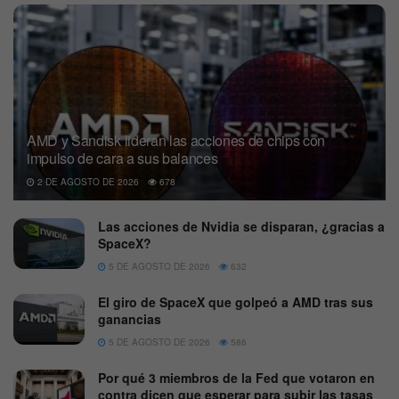
AMD y Sandisk lideran las acciones de chips con
impulso de cara a sus balances
2 DE AGOSTO DE 2026
678
Las acciones de Nvidia se disparan, ¿gracias a
SpaceX?
5 DE AGOSTO DE 2026
632
El giro de SpaceX que golpeó a AMD tras sus
ganancias
5 DE AGOSTO DE 2026
586
Por qué 3 miembros de la Fed que votaron en
contra dicen que esperar para subir las tasas