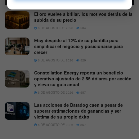
El oro vuelve a brillar: los motivos detrás de la
subida de su precio
6 DE AGOSTO DE 2026
584
Etsy despide al 12% de su plantilla para
simplificar el negocio y posicionarse para
crecer
6 DE AGOSTO DE 2026
529
Constellation Energy reporta un beneficio
operativo ajustado de 2,55 dólares por acción
y eleva su guía anual
6 DE AGOSTO DE 2026
557
Las acciones de Datadog caen a pesar de
superar estimaciones de ganancias y ser
víctima de su propio éxito
6 DE AGOSTO DE 2026
557