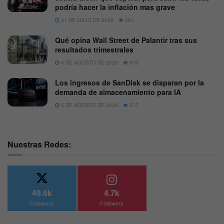
podría hacer la inflación mas grave
31 DE JULIO DE 2026
561
Qué opina Wall Street de Palantir tras sus
resultados trimestrales
4 DE AGOSTO DE 2026
570
Los ingresos de SanDisk se disparan por la
demanda de almacenamiento para IA
5 DE AGOSTO DE 2026
577
Nuestras Redes:
49.6k
4.7k
Followers
Followers