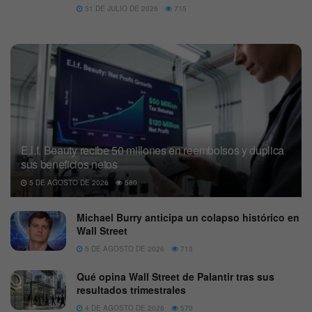
31 DE JULIO DE 2026
715
E.l.f. Beauty recibe 50 millones en reembolsos y duplica
sus beneficios netos
5 DE AGOSTO DE 2026
580
Michael Burry anticipa un colapso histórico en
Wall Street
5 DE AGOSTO DE 2026
713
Qué opina Wall Street de Palantir tras sus
resultados trimestrales
4 DE AGOSTO DE 2026
570