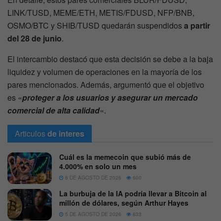
LINK/TUSD, MEME/ETH, METIS/FDUSD, NFP/BNB,
OSMO/BTC y SHIB/TUSD quedarán suspendidos
a partir
del 28 de junio
.
El intercambio destacó que esta decisión se debe a la baja
liquidez y volumen de operaciones en la mayoría de los
pares mencionados. Además, argumentó que el objetivo
es «
proteger a los usuarios y asegurar un mercado
comercial de alta calidad
«.
Articulos
de interes
Cuál es la memecoin que subió más de
4.000% en solo un mes
6 DE AGOSTO DE 2026
600
La burbuja de la IA podría llevar a Bitcoin al
millón de dólares, según Arthur Hayes
5 DE AGOSTO DE 2026
633