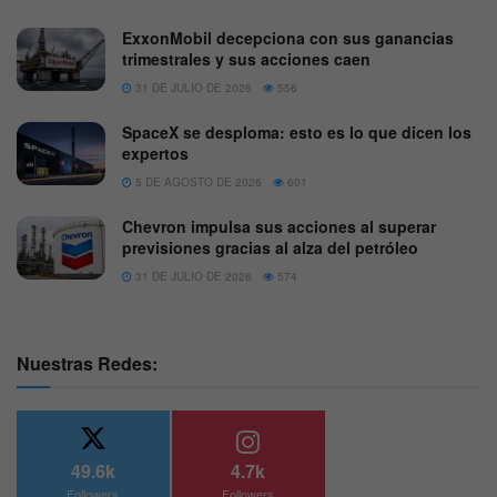
ExxonMobil decepciona con sus ganancias
trimestrales y sus acciones caen
31 DE JULIO DE 2026
556
SpaceX se desploma: esto es lo que dicen los
expertos
5 DE AGOSTO DE 2026
601
Chevron impulsa sus acciones al superar
previsiones gracias al alza del petróleo
31 DE JULIO DE 2026
574
Nuestras Redes:
49.6k
4.7k
Followers
Followers