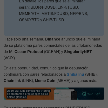
En detalle, los pares que se eliminarán
serán: BLUR/FDUSD, LINK/TUSD,
MEME/ETH, METIS/FDUSD, NFP/BNB,
OSMO/BTC y SHIB/TUSD.
Hace solo una semana,
Binance
anunció que eliminaría
de su plataforma pares comerciales de las criptomonedas
de IA:
Ocean Protocol
(OCEAN) y
SingularityNET
(AGIX).
En esta oportunidad, comunicó que la depuración
continuará con pares relacionados a
Shiba Inu
(SHIB),
Chainlink
(LINK),
Meme Coin
(MEME) y algunos más.
En detalle, estos pares comerciales BLUR/FDUSD,