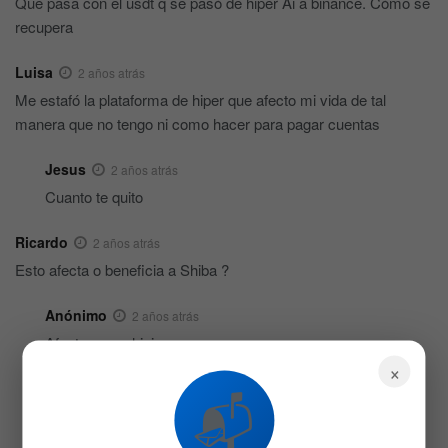
Que pasa con el usdt q se pasó de hiper Ai a binance. Cómo se
recupera
Luisa
2 años atrás
Me estafó la plataforma de hiper que afecto mi vida de tal
manera que no tengo ni como hacer para pagar cuentas
Jesus
2 años atrás
Cuanto te quito
Ricardo
2 años atrás
Esto afecta o beneficia a Shiba ?
Anónimo
2 años atrás
Afecta y muchisimo
×
Anónimo
2 años atrás
📬
Los están retirando por bajo volumen y por qué son
inseguras para los clientes eso es malo.