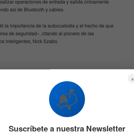
 realizar operaciones de entrada y salida únicamente
do así de Bluetooth y cables.
 la importancia de la autocustodia y el hecho de que
eros de seguridad», citando al pionero de las
os inteligentes, Nick Szabo.
nder
Cuál es la memecoin que
 en su
subió más de 4.000% en
solo un mes
📬
719
6 DE AGOSTO DE 2026
646
Suscríbete a nuestra Newsletter