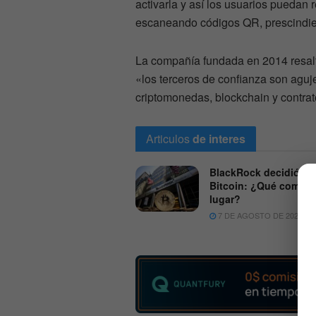
activarla y así los usuarios puedan
escaneando códigos QR, prescindien
La compañía fundada en 2014 resaltó
«los terceros de confianza son aguj
criptomonedas, blockchain y contrat
Articulos
de interes
BlackRock decidió ve
Bitcoin: ¿Qué compró
lugar?
7 DE AGOSTO DE 2026