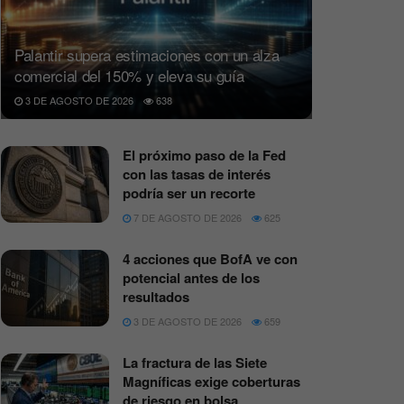
Palantir supera estimaciones con un alza
comercial del 150% y eleva su guía
3 DE AGOSTO DE 2026
638
El próximo paso de la Fed
con las tasas de interés
podría ser un recorte
7 DE AGOSTO DE 2026
625
4 acciones que BofA ve con
potencial antes de los
resultados
3 DE AGOSTO DE 2026
659
La fractura de las Siete
Magníficas exige coberturas
de riesgo en bolsa