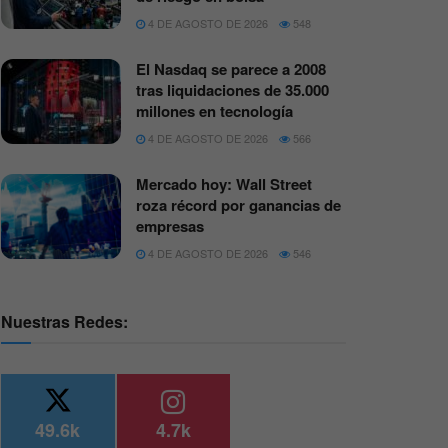
4 DE AGOSTO DE 2026
548
El Nasdaq se parece a 2008
tras liquidaciones de 35.000
millones en tecnología
4 DE AGOSTO DE 2026
566
Mercado hoy: Wall Street
roza récord por ganancias de
empresas
4 DE AGOSTO DE 2026
546
Nuestras Redes:
49.6k
4.7k