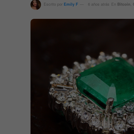
Escrito por
Emily F
6 años atrás
En
Bitcoin
,