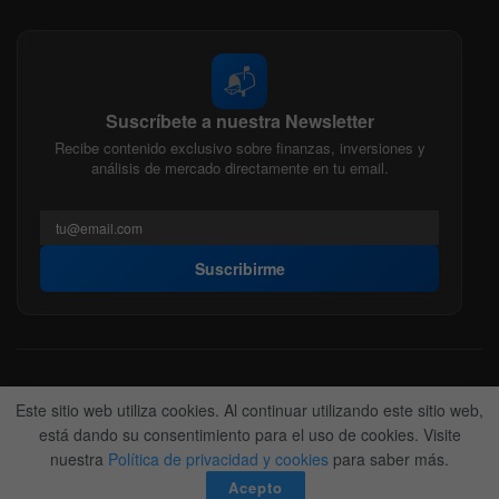
📬
Suscríbete a nuestra Newsletter
Recibe contenido exclusivo sobre finanzas, inversiones y
análisis de mercado directamente en tu email.
Suscribirme
Acerca de nosotros
Politica Editorial
Nuestro Equipo
Este sitio web utiliza cookies. Al continuar utilizando este sitio web,
Contactanos
Anunciate
está dando su consentimiento para el uso de cookies. Visite
nuestra
Política de privacidad y cookies
para saber más.
© 2022-2026
BitFinanzas
- Hecho por
Team DM. 😎
Acepto