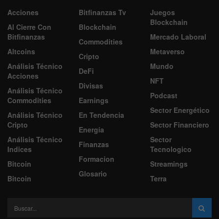
Acciones
Bitfinanzas Tv
Juegos
Blockchain
Al Cierre Con
Blockchain
Bitfinanzas
Mercado Laboral
Commodities
Altcoins
Metaverso
Cripto
Análisis Técnico
Mundo
DeFi
Acciones
NFT
Divisas
Análisis Técnico
Podcast
Commodities
Earnings
Sector Energético
Análisis Técnico
En Tendencia
Cripto
Sector Financiero
Energía
Análisis Técnico
Sector
Finanzas
Indices
Tecnologico
Formacion
Bitcoin
Streamings
Glosario
Bitcoin
Terra