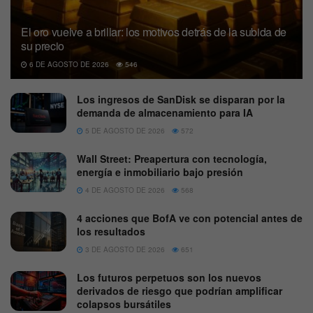
El oro vuelve a brillar: los motivos detrás de la subida de
su precio
6 DE AGOSTO DE 2026
546
Los ingresos de SanDisk se disparan por la
demanda de almacenamiento para IA
5 DE AGOSTO DE 2026
572
Wall Street: Preapertura con tecnología,
energía e inmobiliario bajo presión
4 DE AGOSTO DE 2026
568
4 acciones que BofA ve con potencial antes de
los resultados
3 DE AGOSTO DE 2026
651
Los futuros perpetuos son los nuevos
derivados de riesgo que podrían amplificar
colapsos bursátiles