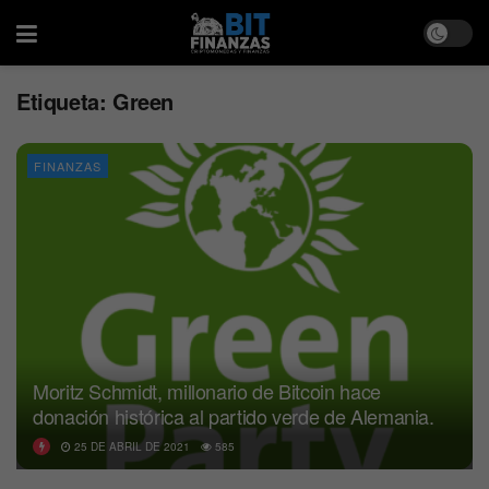
Etiqueta:
Green
FINANZAS
Moritz Schmidt, millonario de Bitcoin hace
donación histórica al partido verde de Alemania.
25 DE ABRIL DE 2021
585