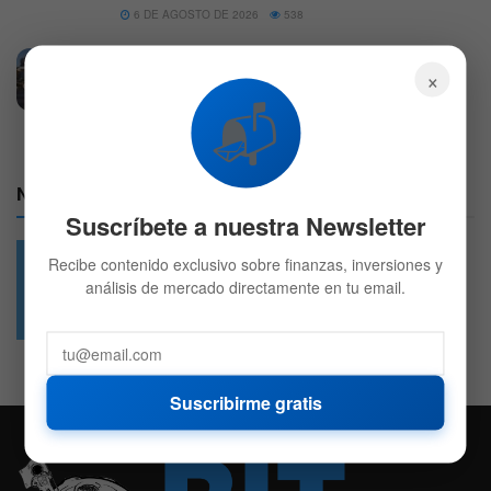
6 DE AGOSTO DE 2026
538
Disney se dispara al presentar balances y su
×
nuevo CEO busca hacer lo que Iger no pudo
📬
5 DE AGOSTO DE 2026
550
Nuestras Redes:
Suscríbete a nuestra Newsletter
Recibe contenido exclusivo sobre finanzas, inversiones y
análisis de mercado directamente en tu email.
49.6k
4.7k
Followers
Followers
Suscribirme gratis