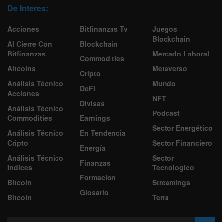
De Interes:
Acciones
Bitfinanzas Tv
Juegos
Blockchain
Al Cierre Con
Blockchain
Bitfinanzas
Mercado Laboral
Commodities
Altcoins
Metaverso
Cripto
Análisis Técnico
Mundo
DeFi
Acciones
NFT
Divisas
Análisis Técnico
Podcast
Commodities
Earnings
Sector Energético
Análisis Técnico
En Tendencia
Cripto
Sector Financiero
Energía
Análisis Técnico
Sector
Finanzas
Indices
Tecnologico
Formacion
Bitcoin
Streamings
Glosario
Bitcoin
Terra