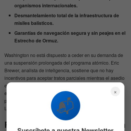
organismos internacionales.
Desmantelamiento total de la infraestructura de
misiles balísticos.
Garantías de navegación segura y sin peajes en el
Estrecho de Ormuz.
Washington no está dispuesto a ceder en su demanda de
una suspensión prolongada del programa atómico. Eric
Brewer, analista de inteligencia, sostiene que no hay
incentivos para aceptar tratos parciales mientras el asedio
económico siga generando problemas internos graves en
×
el adversario. Las conversaciones en Pakistán
📬
permanecen estancadas a la espera de una respuesta del
Líder Supremo Mojtaba Jamenei.
Riesgos de escalada militar en
Suscríbete a nuestra Newsletter