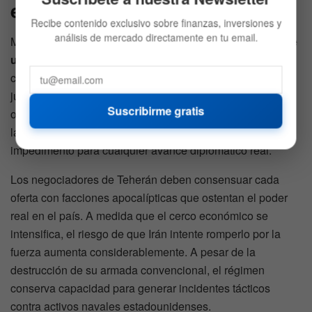
el Golfo
Recibe contenido exclusivo sobre finanzas, inversiones y
análisis de mercado directamente en tu email.
Mediadores regionales mantienen el
escepticismo sobre
un avance inminente en el diálogo
tras las últimas
consultas. Ambas partes parecen creer que el tiempo
juega a su favor, lo que perpetúa un estado de parálisis
Suscribirme gratis
operativa. El secretario de Estado, Marco Rubio, identificó
la lucha de poder interna en Irán como el principal
impedimento para cualquier avance diplomático real.
Los negociadores de Teherán deben consensuar cada
oferta con facciones apocalípticas que ostentan el poder
real en el país. A medida que el cerco económico se
intensifica, el riesgo de que Irán intente romperlo por la
fuerza aumenta considerablemente. A pesar de la
destrucción de su armada convencional, el régimen
conserva capacidad para generar incidentes tácticos
contra activos navales estadounidenses.