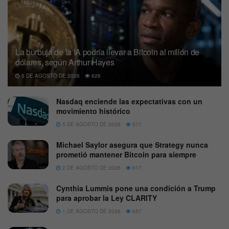
La burbuja de la IA podría llevar a Bitcoin al millón de
dólares, según Arthur Hayes
5 DE AGOSTO DE 2026
626
Nasdaq enciende las expectativas con un
movimiento histórico
5 DE AGOSTO DE 2026
571
Michael Saylor asegura que Strategy nunca
prometió mantener Bitcoin para siempre
2 DE AGOSTO DE 2026
617
Cynthia Lummis pone una condición a Trump
para aprobar la Ley CLARITY
1 DE AGOSTO DE 2026
657