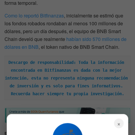
forma temporal.
Como lo
reportó
Bitfinanzas
, inicialmente se estimó que
los fondos robados rondaban al menos 100 millones de
dólares, pero un día después, el equipo de BNB Smart
Chain develó que realmente
habían sido 570 millones de
dólares en BNB
, el token nativo de BNB Smart Chain.
Descargo de responsabilidad: Toda la información 
encontrada en Bitfinanzas es dada con la mejor 
intención, esta no representa ninguna recomendación 
de inversión y es solo para fines informativos. 
Recuerda hacer siempre tu propia investigación.
×
Etiquetas:
bifurcación dura
Binance
BNB