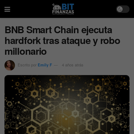
BNB Smart Chain ejecuta
hardfork tras ataque y robo
millonario
Escrito por
Emily F
4 años atrás