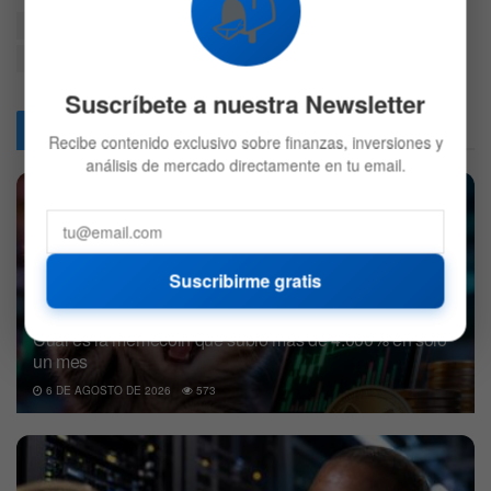
📬
BNB Smart Chain
ciberataque
Crosschain
Hackeo
Hardfork
Robo de fondos
Suscríbete a nuestra Newsletter
Articulos
Relacionados
Recibe contenido exclusivo sobre finanzas, inversiones y
análisis de mercado directamente en tu email.
Suscribirme gratis
Cuál es la memecoin que subió más de 4.000% en solo
un mes
6 DE AGOSTO DE 2026
573